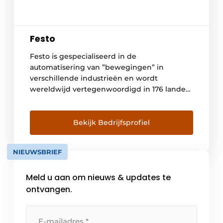
Festo
Festo is gespecialiseerd in de
automatisering van ”bewegingen” in
verschillende industrieën en wordt
wereldwijd vertegenwoordigd in 176 landen.
Twaalf productiefaciliteiten wereldwijd
zorgen voor een snelle en betrouwbare
levering van elektrische en pneumatische
Bekijk Bedrijfsprofiel
componenten. De ambitie van Festo is om
als innovatieve partner klanten in staat te
NIEUWSBRIEF
stellen hun concurrentiekracht te verhogen,
dankzij verregaande samenwerking op […]
Meld u aan om nieuws & updates te
ontvangen.