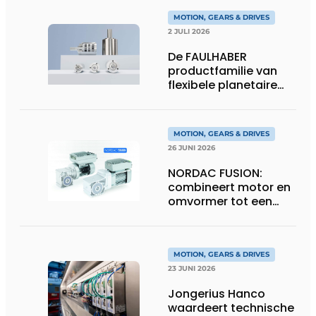
MOTION, GEARS & DRIVES
2 JULI 2026
De FAULHABER
productfamilie van
flexibele planetaire
tandwielkasten
MOTION, GEARS & DRIVES
26 JUNI 2026
NORDAC FUSION:
combineert motor en
omvormer tot een
compacte
hoogvermogen-
eenheid
MOTION, GEARS & DRIVES
23 JUNI 2026
Jongerius Hanco
waardeert technische