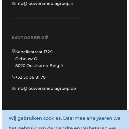
info@louwersmediagroep.nl
KANTOOR BELGIË
Kapellestraat 132/1
Gebouw G
8020 Oostkamp België
+32 50 36 81 70
info@louwersmediagroep.be
Wij gebruiken cookies. Daarmee analyseren we
www.louwersmediagroep.com
het gebruik van de website en verbeteren we
© 1987 - 2026 Louwersmediagroep.