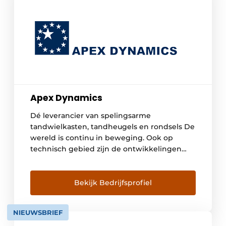
Apex Dynamics
Dé leverancier van spelingsarme
tandwielkasten, tandheugels en rondsels De
wereld is continu in beweging. Ook op
technisch gebied zijn de ontwikkelingen
amper bij te houden. In de wereld van
bijvoorbeeld automatisering en robotisering
zijn de innovaties van gisteren vandaag al
Bekijk Bedrijfsprofiel
gemeengoed. Veel bedrijven zijn hierdoor
gevangen tussen een tekort aan personeel
NIEUWSBRIEF
met diep inhoudelijke kennis […]