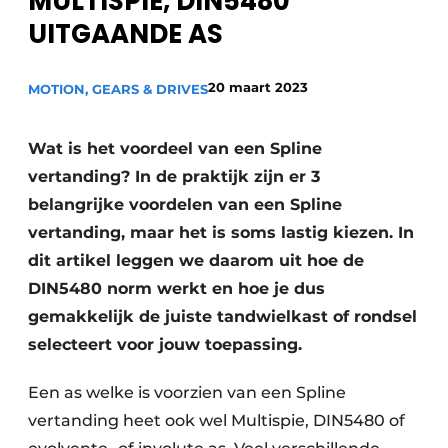
MULTISPIE, DIN5480
Privacy / Cookie statement
UITGAANDE AS
Vacature aanmelden
20 maart 2023
MOTION, GEARS & DRIVES
Vacatures
Video’s
Wat is het voordeel van een Spline
vertanding? In de praktijk zijn er 3
belangrijke voordelen van een Spline
vertanding, maar het is soms lastig kiezen. In
dit artikel leggen we daarom uit hoe de
DIN5480 norm werkt en hoe je dus
gemakkelijk de juiste tandwielkast of rondsel
selecteert voor jouw toepassing.
Een as welke is voorzien van een Spline
vertanding heet ook wel Multispie, DIN5480 of