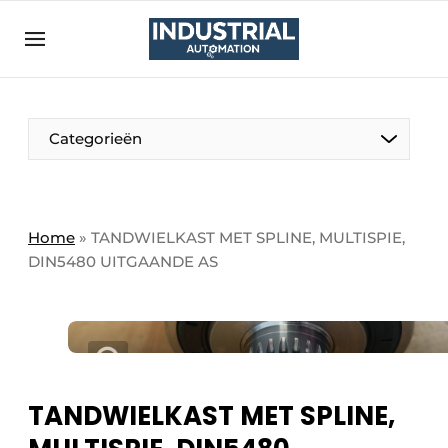
Aanmelden
Algemene voorwaarden
Bedrijven
Aanmelden
Bedankt voor de aanmelding
Categorieën
Bedrijven
Contact
Direct contact
Home
»
TANDWIELKAST MET SPLINE, MULTISPIE,
DIN5480 UITGAANDE AS
Eigen content aanleveren
Evenement aanmelden
Home
Meest gelezen
Nieuwsbrief
TANDWIELKAST MET SPLINE,
Podcasts