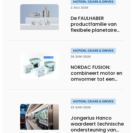
MOTION, GEARS & DRIVES
2 JULI 2026
De FAULHABER
productfamilie van
flexibele planetaire
tandwielkasten
MOTION, GEARS & DRIVES
26 JUNI 2026
NORDAC FUSION:
combineert motor en
omvormer tot een
compacte
hoogvermogen-
eenheid
MOTION, GEARS & DRIVES
23 JUNI 2026
Jongerius Hanco
waardeert technische
ondersteuning van