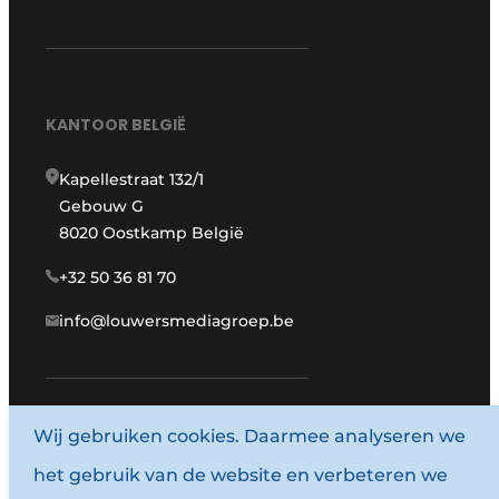
KANTOOR BELGIË
Kapellestraat 132/1
Gebouw G
8020 Oostkamp België
+32 50 36 81 70
info@louwersmediagroep.be
Wij gebruiken cookies. Daarmee analyseren we
www.louwersmediagroep.com
het gebruik van de website en verbeteren we
© 1987 - 2026 Louwersmediagroep.