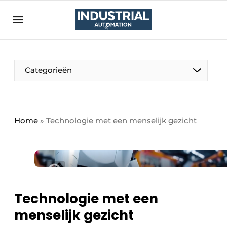
Aanmelden
Algemene voorwaarden
Bedrijven
Aanmelden
Bedankt voor de aanmelding
Categorieën
Bedrijven
Contact
Direct contact
Home
»
Technologie met een menselijk gezicht
Eigen content aanleveren
Evenement aanmelden
Home
Meest gelezen
Technologie met een
Nieuwsbrief
menselijk gezicht
Podcasts