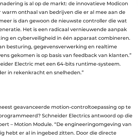
nadering is al op de markt: de innovatieve Modicon
r warm onthaal van bedrijven die er al mee aan de
eer is dan gewoon de nieuwste controller die wat
generatie. Het is een radicaal vernieuwende aanpak
ng en cyberveilig­heid in één apparaat combineren.
 van besturing, gegevensverwerking en realtime
ens gekomen is op basis van feedback van klanten.”
eider Electric met een 64-bits runtime-systeem.
er in rekenkracht en snelheden.”
 meest geavanceerde motion-controltoepassing op te
geprogrammeerd? Schneider Electrics antwoord op die
pert – Motion Module. “De engineeringomgeving van
g hebt er al in ingebed zitten. Door die directe