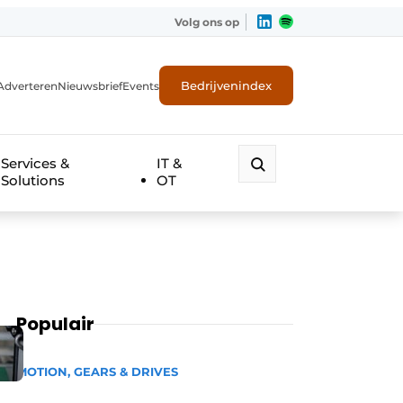
Volg ons op
Bedrijvenindex
Adverteren
Nieuwsbrief
Events
Services &
IT &
Solutions
OT
Populair
MOTION, GEARS & DRIVES