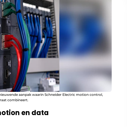
rnieuwende aanpak waarin Schneider Electric motion control,
raat combineert.
motion en data