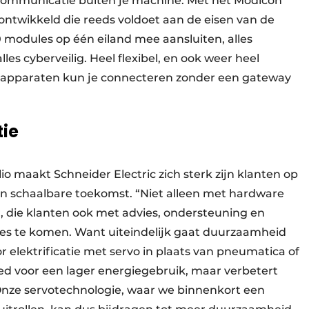
communicatie buiten je machine. Met het Modicon
ntwikkeld die reeds voldoet aan de eisen van de
50 modules op één eiland mee aansluiten, alles
es cyberveilig. Heel flexibel, en ook weer heel
busapparaten kun je connecteren zonder een gateway
tie
io maakt Schneider Electric zich sterk zijn klanten op
 en schaalbare toekomst. “Niet alleen met hardware
r, die klanten ook met advies, ondersteuning en
nes te komen. Want uiteindelijk gaat duurzaamheid
r elektrificatie met servo in plaats van pneumatica of
goed voor een lager energiegebruik, maar verbetert
 Onze servotechnologie, waar we binnenkort een