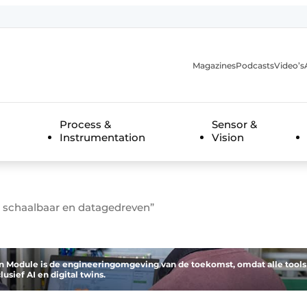
Magazines
Podcasts
Video’s
anmelding
Process &
Sensor &
Instrumentation
Vision
, schaalbaar en datagedreven”
n Module is de engineeringomgeving van de toekomst, omdat alle tools
lusief AI en digital twins.