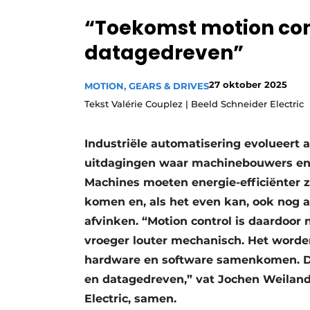
Privacy / Cookie statement
“Toekomst motion cont
Vacature aanmelden
datagedreven”
Vacatures
27 oktober 2025
Video’s
MOTION, GEARS & DRIVES
Tekst Valérie Couplez | Beeld Schneider Electric
Industriële automatisering evolueert 
uitdagingen waar machinebouwers en e
Machines moeten energie-efficiënter zij
komen en, als het even kan, ook nog 
afvinken. “Motion control is daardoor 
vroeger louter mechanisch. Het word
hardware en software samenkomen. De
en datagedreven,” vat Jochen Weiland,
Electric, samen.