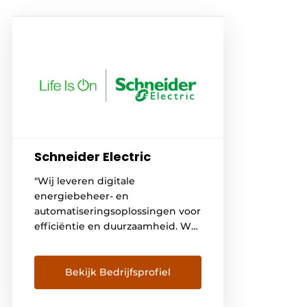
Schneider Electric
"Wij leveren digitale
energiebeheer- en
automatiseringsoplossingen voor
efficiëntie en duurzaamheid. We
stellen iedereen in staat om
optimaal gebruik te maken van
hun energie en middelen, zodat
Bekijk Bedrijfsprofiel
'Life Is On' altijd en overal geldt
voor iedereen."