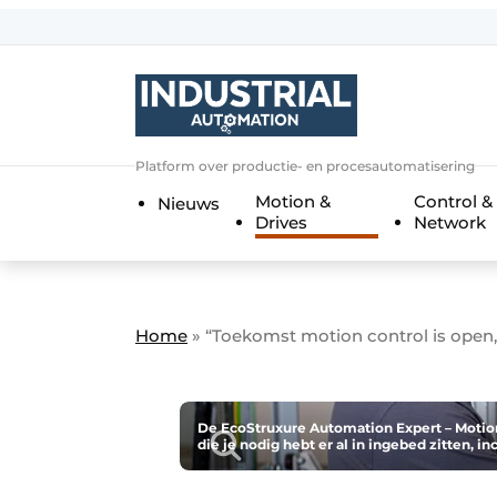
Aanmelden
Algemene voorwaarden
Bedrijven
Aanmelden
Bedankt voor de a
Platform over productie- en procesautomatisering
Bedrijven
Motion &
Control &
Nieuws
Contact
Drives
Network
Direct contact
Eigen content aanleveren
Evenement aanmelden
Home
»
“Toekomst motion control is open
Home
Meest gelezen
De EcoStruxure Automation Expert – Motio
die je nodig hebt er al in ingebed zitten, inc
Nieuwsbrief
Podcasts