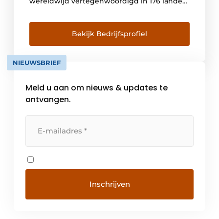
wereldwijd vertegenwoordigd in 176 landen.
Twaalf productiefaciliteiten wereldwijd
zorgen voor een snelle en betrouwbare
levering van elektrische en pneumatische
Bekijk Bedrijfsprofiel
componenten. De ambitie van Festo is om
als innovatieve partner klanten in staat te
NIEUWSBRIEF
stellen hun concurrentiekracht te verhogen,
dankzij verregaande samenwerking op […]
Meld u aan om nieuws & updates te
ontvangen.