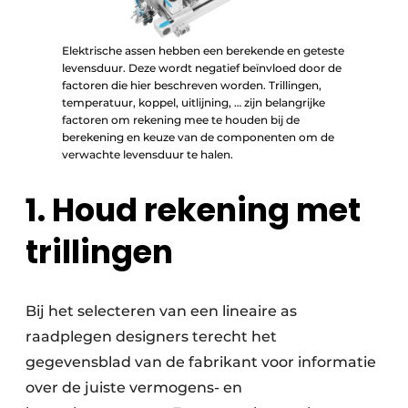
Elektrische assen hebben een berekende en geteste
levensduur. Deze wordt negatief beïnvloed door de
factoren die hier beschreven worden. Trillingen,
temperatuur, koppel, uitlijning, … zijn belangrijke
factoren om rekening mee te houden bij de
berekening en keuze van de componenten om de
verwachte levensduur te halen.
1. Houd rekening met
trillingen
Bij het selecteren van een lineaire as
raadplegen designers terecht het
gegevensblad van de fabrikant voor informatie
over de juiste vermogens- en