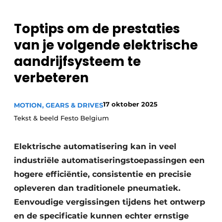
Privacy / Cookie statement
Toptips om de prestaties
Vacature aanmelden
van je volgende elektrische
Vacatures
aandrijfsysteem te
Video’s
verbeteren
17 oktober 2025
MOTION, GEARS & DRIVES
Tekst & beeld Festo Belgium
Elektrische automatisering kan in veel
industriële automatiseringstoepassingen een
hogere efficiëntie, consistentie en precisie
opleveren dan traditionele pneumatiek.
Eenvoudige vergissingen tijdens het ontwerp
en de specificatie kunnen echter ernstige