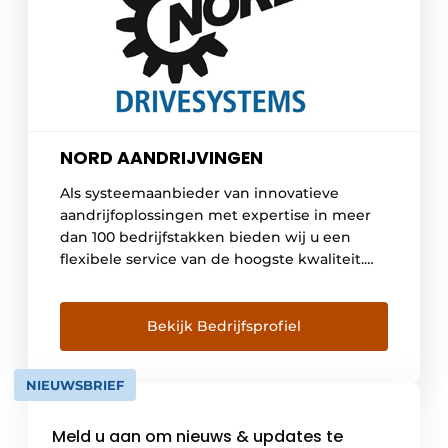
NORD AANDRIJVINGEN
Als systeemaanbieder van innovatieve
aandrijfoplossingen met expertise in meer
dan 100 bedrijfstakken bieden wij u een
flexibele service van de hoogste kwaliteit.
NORD heeft eigen bedrijven in 36 landen
met 48 dochterondernemingen en verdere
verkooppartners in meer dan 50 landen.
Bekijk Bedrijfsprofiel
Deze bieden advies ter plaatse,
montagecentra, technische ondersteuning
NIEUWSBRIEF
en klantenservice.
Meld u aan om nieuws & updates te