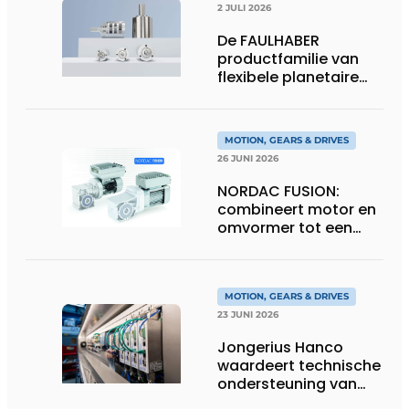
2 JULI 2026
De FAULHABER
productfamilie van
flexibele planetaire
tandwielkasten
MOTION, GEARS & DRIVES
26 JUNI 2026
NORDAC FUSION:
combineert motor en
omvormer tot een
compacte
hoogvermogen-
eenheid
MOTION, GEARS & DRIVES
23 JUNI 2026
Jongerius Hanco
waardeert technische
ondersteuning van
Groschopp