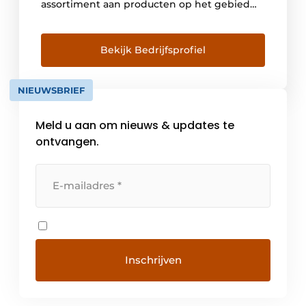
assortiment aan producten op het gebied
van dempingstechniek, snelheidsregulering
en trillingsdemping. Ook voor
veiligheidsproducten kan men bij ACE
Bekijk Bedrijfsprofiel
terecht. De producten van ACE worden bijna
overal gebruikt: van de zeebodem tot de
NIEUWSBRIEF
ruimte – overal waar bewegende massa’s
veilig geremd of gecontroleerd moeten […]
Meld u aan om nieuws & updates te
ontvangen.