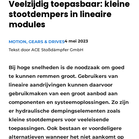
Veelzijdig toepasbaar: kleine
Privacy / Cookie statement
stootdempers in lineaire
Vacature aanmelden
modules
Vacatures
Video’s
4 mei 2023
MOTION, GEARS & DRIVES
Tekst door ACE Stoßdämpfer GmbH
Bij hoge snelheden is de noodzaak om goed
te kunnen remmen groot. Gebruikers van
lineaire aandrijvingen kunnen daarvoor
gebruikmaken van een groot aanbod aan
componenten en systeemoplossingen. Zo zijn
er hydraulische dempingselementen zoals
kleine stootdempers voor veeleisende
toepassingen. Ook bestaan er voordeligere
alternatieven wanneer het niet aankomt op