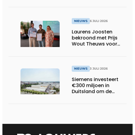
NIEUWS
6 JULI 2026
Laurens Joosten
bekroond met Prijs
Wout Theuws voor
bachelorproef rond
online
trillingsmetingen
NIEUWS
3 JULI 2026
Siemens investeert
€300 miljoen in
Duitsland om de
elektrische
ruggengraat van de
industrieën van
morgen te bouwen