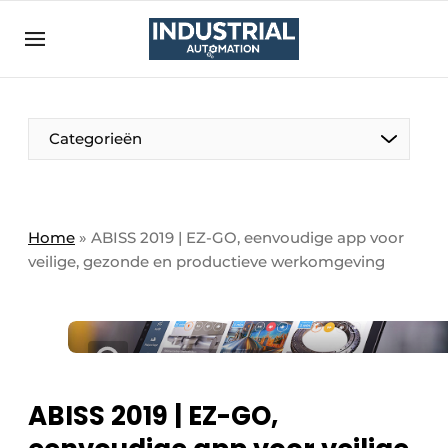
Aanmelden
Algemene voorwaarden
Bedrijven
Aanmelden
Bedankt voor de aanmelding
Categorieën
Bedrijven
Contact
Direct contact
Home
»
ABISS 2019 | EZ-GO, eenvoudige app voor
veilige, gezonde en productieve werkomgeving
Eigen content aanleveren
Evenement aanmelden
Home
Meest gelezen
Nieuwsbrief
ABISS 2019 | EZ-GO,
Podcasts