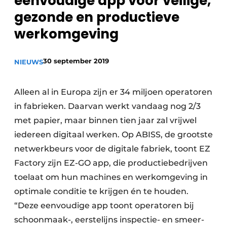
eenvoudige app voor veilige,
Privacy / Cookie statement
gezonde en productieve
Vacature aanmelden
werkomgeving
Vacatures
30 september 2019
NIEUWS
Video’s
Alleen al in Europa zijn er 34 miljoen operatoren
in fabrieken. Daarvan werkt vandaag nog 2/3
met papier, maar binnen tien jaar zal vrijwel
iedereen digitaal werken. Op ABISS, de grootste
netwerkbeurs voor de digitale fabriek, toont EZ
Factory zijn EZ-GO app, die productiebedrijven
toelaat om hun machines en werkomgeving in
optimale conditie te krijgen én te houden.
“Deze eenvoudige app toont operatoren bij
schoonmaak-, eerstelijns inspectie- en smeer­