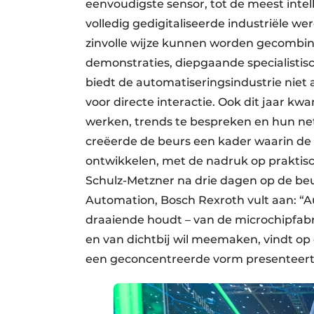
eenvoudigste sensor, tot de meest intel
volledig gedigitaliseerde industriële we
zinvolle wijze kunnen worden gecombine
demonstraties, diepgaande specialistisc
biedt de automatiseringsindustrie niet 
voor directe interactie. Ook dit jaar k
werken, trends te bespreken en hun net
creëerde de beurs een kader waarin de 
ontwikkelen, met de nadruk op praktisc
Schulz-Metzner na drie dagen op de beu
Automation, Bosch Rexroth vult aan: “A
draaiende houdt – van de microchipfabri
en van dichtbij wil meemaken, vindt op d
een geconcentreerde vorm presenteert