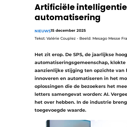
Artificiële intelligent
Privacy / Cookie statement
automatisering
Vacature aanmelden
Vacatures
15 december 2025
NIEUWS
Video’s
Tekst: Valérie Couplez - Beeld: Mesago Messe Fr
Het zit erop. De SPS, de jaarlijkse ho
automatiseringsgemeenschap, klokte 
aanzienlijke stijging ten opzichte van 
innoveren en automatiseren in het mo
oplossingen die de bezoekers het me
letters samengevat worden: AI. Vergee
het over hebben. In de industrie brengt
toegevoegde waarde.