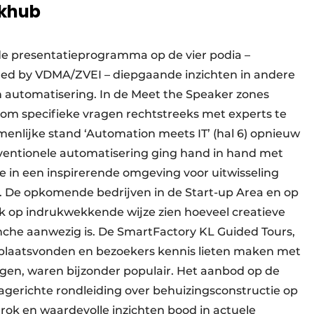
rkhub
ide presentatieprogramma op de vier podia –
ed by VDMA/ZVEI – diepgaande inzichten in andere
 automatisering. In de Meet the Speaker zones
om specifieke vragen rechtstreeks met experts te
nlijke stand ‘Automation meets IT’ (hal 6) opnieuw
onventionele automatisering ging hand in hand met
e in een inspirerende omgeving voor uitwisseling
. De opkomende bedrijven in de Start-up Area en op
k op indrukwekkende wijze zien hoeveel creatieve
anche aanwezig is. De SmartFactory KL Guided Tours,
 plaatsvonden en bezoekers kennis lieten maken met
gen, waren bijzonder populair. Het aanbod op de
erichte rondleiding over behuizingsconstructie op
trok en waardevolle inzichten bood in actuele