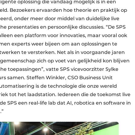
ligente oplossing die vandaag mogelijk is in een
reld. Bezoekers ervaarden hoe theorie en praktijk op
erd, onder meer door middel van duidelijke live
he presentaties en persoonlijke discussies. “De SPS
alleen een platform voor innovaties, maar vooral ook
wamen experts weer bijeen om aan oplossingen te
werken te versterken. Net als in voorgaande jaren
gemeenschap zich op voet van gelijkheid kon blijven
he toepassingen”, vatte SPS vicevoorzitter Sylke
rs samen. Steffen Winkler, CSO Business Unit
utomatisering is de technologie die onze wereld
ek tot het laadstation. Iedereen die de toekomst live
e SPS een real-life lab dat AI, robotica en software in
.”