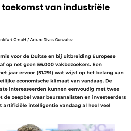
ie toekomst van industriële
ankfurt GmbH / Arturo Rivas Gonzalez
ogmis voor de Duitse en bij uitbreiding Europese
af op net geen 56.000 vakbezoekers. Een
het jaar ervoor (51.291) wat wijst op het belang van
eilijke economische klimaat van vandaag. De
este interesseerden kunnen eenvoudig met twee
t de zeepbel waar beursanalisten en investeerders
 artificiële intelligentie vandaag al heel veel