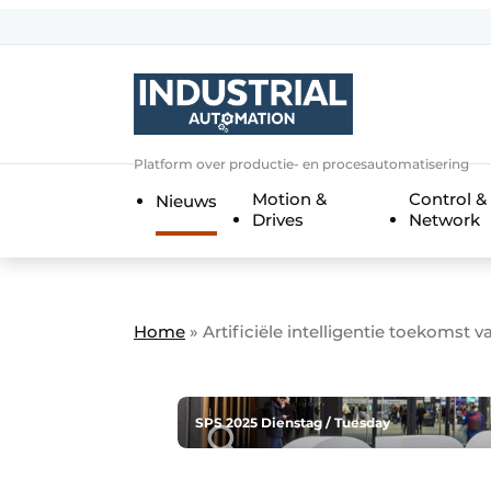
Aanmelden
Algemene voorwaarden
Bedrijven
Aanmelden
Bedankt voor de a
Platform over productie- en procesautomatisering
Bedrijven
Motion &
Control &
Nieuws
Contact
Drives
Network
Direct contact
Eigen content aanleveren
Evenement aanmelden
Home
»
Artificiële intelligentie toekomst 
Home
Meest gelezen
SPS 2025 Dienstag / Tuesday
Nieuwsbrief
Podcasts