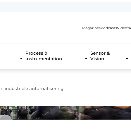
Magazines
Podcasts
Video’s
anmelding
Process &
Sensor &
Instrumentation
Vision
van industriële automatisering