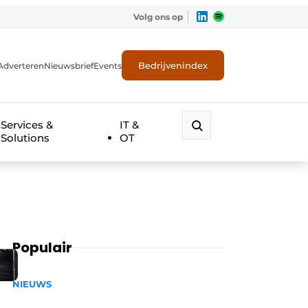
Volg ons op
Bedrijvenindex
Adverteren
Nieuwsbrief
Events
Services &
IT &
Solutions
OT
Populair
NIEUWS