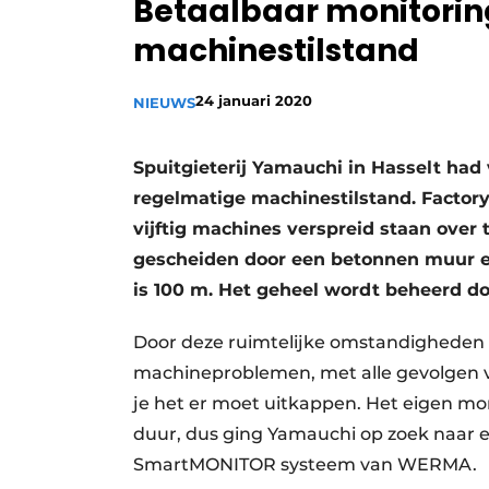
Betaalbaar monitori
Privacy / Cookie statement
machinestilstand
Vacature aanmelden
Vacatures
24 januari 2020
NIEUWS
Video’s
Spuitgieterij Yamauchi in Hasselt had
regelmatige machinestilstand. Factor
vijftig machines verspreid staan over
gescheiden door een betonnen muur en
is 100 m. Het geheel wordt beheerd do
Door deze ruimtelijke omstandigheden ko
machineproblemen, met alle gevolgen va
je het er moet uitkappen. Het eigen m
duur, dus ging Yamauchi op zoek naar ee
SmartMONITOR systeem van WERMA.