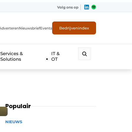
Volg ons op
Bedrijvenindex
Adverteren
Nieuwsbrief
Events
Services &
IT &
Solutions
OT
Populair
NIEUWS