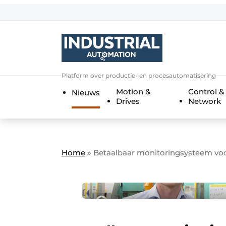
Aanmelden
Algemene voorwaarden
Bedrijven
Aanmelden
Bedankt voor de a
Platform over productie- en procesautomatisering
Bedrijven
Motion &
Control &
Nieuws
Contact
Drives
Network
Direct contact
Eigen content aanleveren
Evenement aanmelden
Home
»
Betaalbaar monitoringsysteem vo
Home
Meest gelezen
Nieuwsbrief
Podcasts