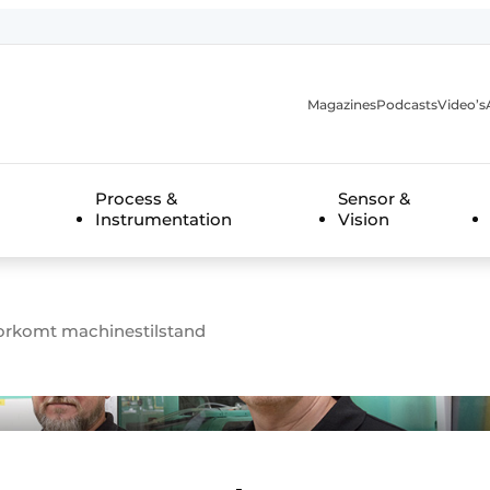
Magazines
Podcasts
Video’s
anmelding
Process &
Sensor &
Instrumentation
Vision
orkomt machinestilstand