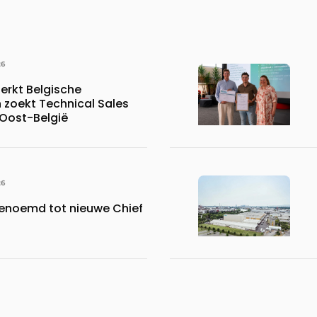
26
erkt Belgische
 zoekt Technical Sales
 Oost-België
26
benoemd tot nieuwe Chief