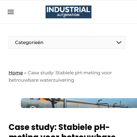
Aanmelden
Algemene voorwaarden
Bedrijven
Aanmelden
Bedankt voor de aanmelding
Categorieën
Bedrijven
Contact
Direct contact
Home
»
Case study: Stabiele pH-meting voor
betrouwbare waterzuivering
Eigen content aanleveren
Evenement aanmelden
Home
Meest gelezen
Nieuwsbrief
Case study: Stabiele pH-
Podcasts