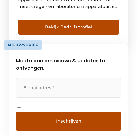
meet-, regel- en laboratorium apparatuur, en
meer nog: de partner voor een betrouwbare
continuïteit van metingen, processen en
applicaties. Naast het juiste materiaal bieden
Bekijk Bedrijfsprofiel
wij ook de juiste kennis aan. De
toepassingen bij de klanten blijven
NIEUWSBRIEF
probleemloos draaien door […]
Meld u aan om nieuws & updates te
ontvangen.