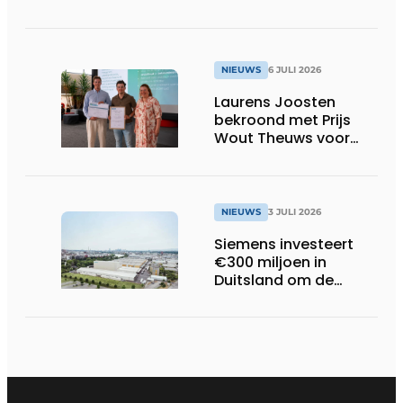
NIEUWS
6 JULI 2026
Laurens Joosten
bekroond met Prijs
Wout Theuws voor
bachelorproef rond
online
trillingsmetingen
NIEUWS
3 JULI 2026
Siemens investeert
€300 miljoen in
Duitsland om de
elektrische
ruggengraat van de
industrieën van
morgen te bouwen