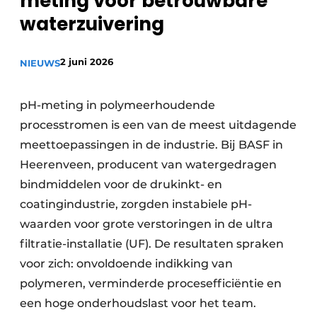
meting voor betrouwbare
Privacy / Cookie statement
waterzuivering
Vacature aanmelden
2 juni 2026
NIEUWS
Vacatures
Video’s
pH-meting in polymeerhoudende
processtromen is een van de meest uitdagende
meettoepassingen in de industrie. Bij BASF in
Heerenveen, producent van watergedragen
bindmiddelen voor de drukinkt- en
coatingindustrie, zorgden instabiele pH-
waarden voor grote verstoringen in de ultra
filtratie-installatie (UF). De resultaten spraken
voor zich: onvoldoende indikking van
polymeren, verminderde procesefficiëntie en
een hoge onderhoudslast voor het team.