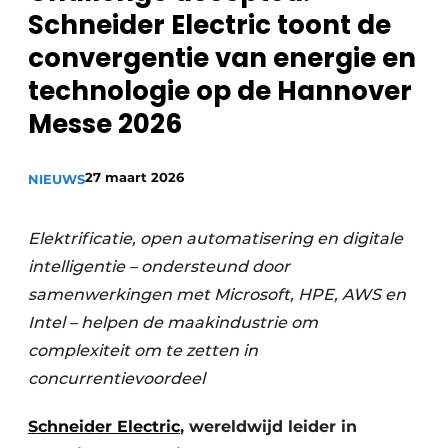
Schneider Electric toont de
Privacy / Cookie statement
convergentie van energie en
Vacature aanmelden
technologie op de Hannover
Vacatures
Messe 2026 ​ ​ ​
Video’s
27 maart 2026
NIEUWS
Elektrificatie, open automatisering en digitale
intelligentie – ondersteund door
samenwerkingen met Microsoft, HPE, AWS en
Intel – helpen de maakindustrie om
complexiteit om te zetten in
concurrentievoordeel
Schneider Electric
, wereldwijd leider in