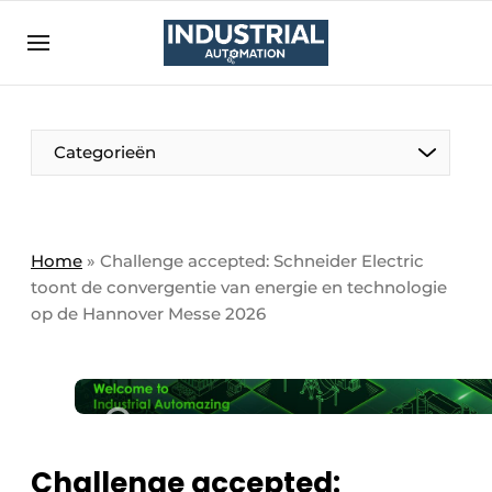
Aanmelden
Algemene voorwaarden
Bedrijven
Aanmelden
Bedankt voor de aanmelding
Categorieën
Bedrijven
Contact
Direct contact
Home
»
Challenge accepted: Schneider Electric
toont de convergentie van energie en technologie
Eigen content aanleveren
op de Hannover Messe 2026 ​ ​ ​
Evenement aanmelden
Home
Meest gelezen
Nieuwsbrief
Challenge accepted:
Podcasts