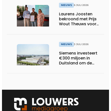
NIEUWS
6 JULI 2026
Laurens Joosten
bekroond met Prijs
Wout Theuws voor
bachelorproef rond
online
trillingsmetingen
NIEUWS
3 JULI 2026
Siemens investeert
€300 miljoen in
Duitsland om de
elektrische
ruggengraat van de
industrieën van
morgen te bouwen