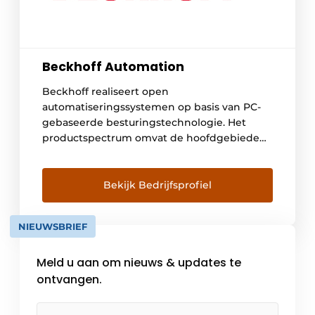
Beckhoff Automation
Beckhoff realiseert open
automatiseringssystemen op basis van PC-
gebaseerde besturingstechnologie. Het
productspectrum omvat de hoofdgebieden
industrie-PC’s, I/O- en veldbuscomponenten,
aandrijftechniek en
automatiseringssoftware. Voor alle gebieden
Bekijk Bedrijfsprofiel
zijn productreeksen beschikbaar, die als
afzonderlijke componenten kunnen worden
NIEUWSBRIEF
gebruikt of gezamenlijk als een compleet,
geharmoniseerd besturingssysteem kunnen
Meld u aan om nieuws & updates te
functioneren. Onze filosofie van de New
Automation Technology staat voor universele
ontvangen.
en open […]