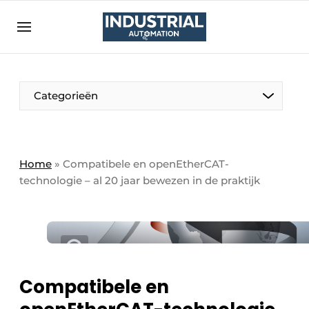
Aanmelden
Algemene voorwaarden
Bedrijven
Aanmelden
Bedankt voor de aanmelding
Categorieën
Bedrijven
Contact
Direct contact
Home
»
Compatibele en openEtherCAT-
technologie – al 20 jaar bewezen in de praktijk
Eigen content aanleveren
Evenement aanmelden
Home
Meest gelezen
Nieuwsbrief
Compatibele en
Podcasts