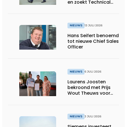
en zoekt Technical
Sales Engineer voor
Oost-België
NIEUWS
13 JULI 2026
Hans Seifert benoemd
tot nieuwe Chief Sales
Officer
NIEUWS
6 JULI 2026
Laurens Joosten
bekroond met Prijs
Wout Theuws voor
bachelorproef rond
online
trillingsmetingen
NIEUWS
3 JULI 2026
Siemens investeert