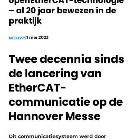
openEtherCAT-technologie
Privacy / Cookie statement
– al 20 jaar bewezen in de
Vacature aanmelden
praktijk
Vacatures
1 mei 2023
NIEUWS
Video’s
Twee decennia sinds
de lancering van
EtherCAT-
communicatie op de
Hannover Messe
Dit communicatiesysteem werd door