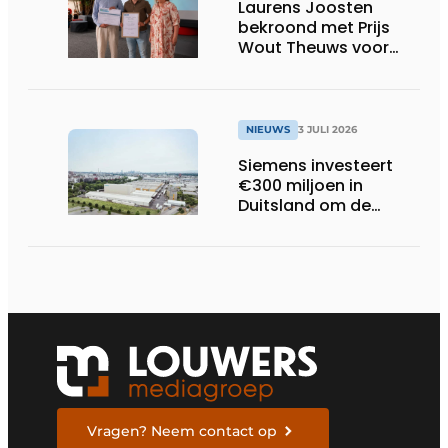
Laurens Joosten
bekroond met Prijs
Wout Theuws voor
bachelorproef rond
online
trillingsmetingen
NIEUWS
3 JULI 2026
Siemens investeert
€300 miljoen in
Duitsland om de
elektrische
ruggengraat van de
industrieën van
morgen te bouwen
Vragen? Neem contact op