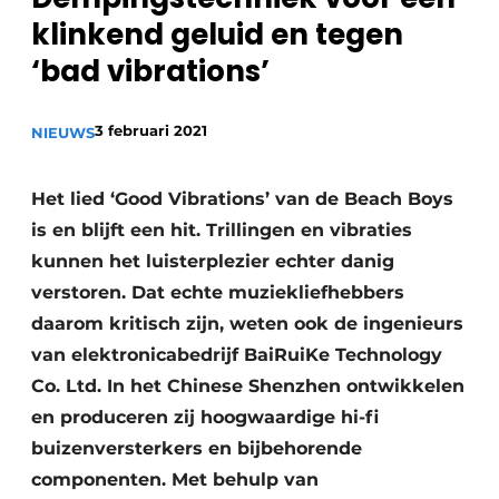
klinkend geluid en tegen
Privacy / Cookie statement
‘bad vibrations’
Vacature aanmelden
Vacatures
3 februari 2021
NIEUWS
Video’s
Het lied ‘Good Vibrations’ van de Beach Boys
is en blijft een hit. Trillingen en vibraties
kunnen het luisterplezier echter danig
verstoren. Dat echte muziekliefhebbers
daarom kritisch zijn, weten ook de ingenieurs
van elektronicabedrijf BaiRuiKe Technology
Co. Ltd. In het Chinese Shenzhen ontwikkelen
en produceren zij hoogwaardige hi-fi
buizenversterkers en bijbehorende
componenten. Met behulp van