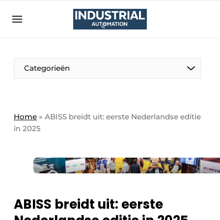
Aanmelden
Algemene voorwaarden
Bedrijven
Aanmelden
Bedankt voor de aanmelding
Categorieën
Bedrijven
Contact
Direct contact
Home
»
ABISS breidt uit: eerste Nederlandse editie
in 2025
Eigen content aanleveren
Evenement aanmelden
Home
Meest gelezen
Nieuwsbrief
ABISS breidt uit: eerste
Podcasts