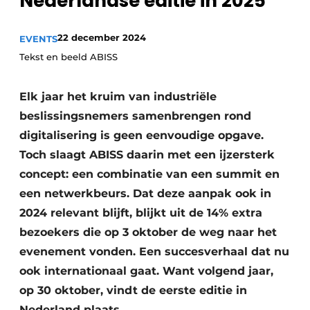
Nederlandse editie in 2025
Privacy / Cookie statement
22 december 2024
Vacature aanmelden
EVENTS
Tekst en beeld ABISS
Vacatures
Video’s
Elk jaar het kruim van industriële
beslissingsnemers samenbrengen rond
digitalisering is geen eenvoudige opgave.
Toch slaagt ABISS daarin met een ijzersterk
concept: een combinatie van een summit en
een netwerkbeurs. Dat deze aanpak ook in
2024 relevant blijft, blijkt uit de 14% extra
bezoekers die op 3 oktober de weg naar het
evenement vonden. Een succesverhaal dat nu
ook internationaal gaat. Want volgend jaar,
op 30 oktober, vindt de eerste editie in
Nederland plaats.