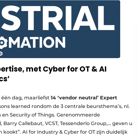
rtise, met Cyber for OT & AI
cs’
één dag, maarliefst
14 ‘vendor neutral’ Expert
essons learned rondom de 3 centrale beursthema’s, nl.
ngs en Security of Things. Gerenommeerde
l, Barry Callebaut, VCST, Tessenderlo Group,… geven u
 kookt”. AI for Industry & Cyber for OT zijn duidelijk