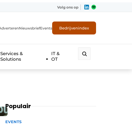
Volg ons op
Bedrijvenindex
Adverteren
Nieuwsbrief
Events
Services &
IT &
Solutions
OT
Populair
EVENTS