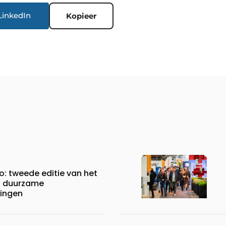
LinkedIn
Kopieer
: tweede editie van het
d duurzame
singen