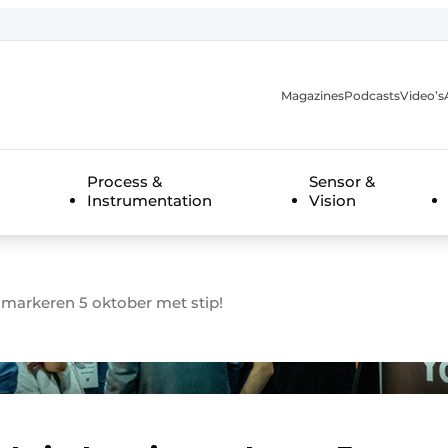
Magazines
Podcasts
Video’s
anmelding
Process &
Sensor &
Instrumentation
Vision
 markeren 5 oktober met stip!