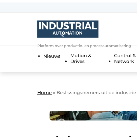
Aanmelden
Algemene voorwaarden
Bedrijven
Aanmelden
Bedankt voor de a
Platform over productie- en procesautomatisering
Bedrijven
Motion &
Control &
Nieuws
Contact
Drives
Network
Direct contact
Eigen content aanleveren
Evenement aanmelden
Home
»
Beslissingsnemers uit de industrie
Home
Meest gelezen
Nieuwsbrief
Podcasts