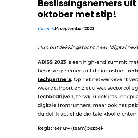
Beslissingsnemers uit
Privacy / Cookie statement
oktober met stip!
Vacature aanmelden
Vacatures
14 september 2023
EVENTS
Video’s
Hun ontdekkingstocht naar ‘digital next
ABISS 2023
is een high-end summit met 
beslissingsnemers uit de industrie –
onb
techpartners
. Op het netwerkevent ver
waarde, hoort en ziet u wat sectorcolle
techbedrijven
, terwijl u ook iets meepi
digitale frontrunners, maar ook het pel
duidelijk actief de digitale kloof dichten.
Registreer uw (team)bezoek