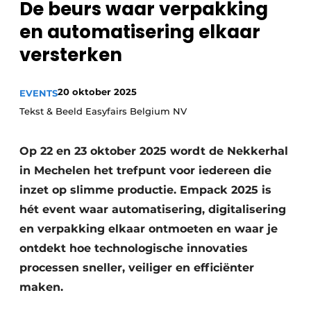
De beurs waar verpakking
Privacy / Cookie statement
en automatisering elkaar
Vacature aanmelden
versterken
Vacatures
Video’s
20 oktober 2025
EVENTS
Tekst & Beeld Easyfairs Belgium NV
Op 22 en 23 oktober 2025 wordt de Nekkerhal
in Mechelen het trefpunt voor iedereen die
inzet op slimme productie. Empack 2025 is
hét event waar automatisering, digitalisering
en verpakking elkaar ontmoeten en waar je
ontdekt hoe technologische innovaties
processen sneller, veiliger en efficiënter
maken.