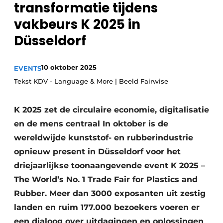
transformatie tijdens
Privacy / Cookie statement
vakbeurs K 2025 in
Vacature aanmelden
Düsseldorf
Vacatures
Video’s
10 oktober 2025
EVENTS
Tekst KDV - Language & More | Beeld Fairwise
K 2025 zet de circulaire economie, digitalisatie
en de mens centraal In oktober is de
wereldwijde kunststof- en rubberindustrie
opnieuw present in Düsseldorf voor het
driejaarlijkse toonaangevende event K 2025 –
The World’s No. 1 Trade Fair for Plastics and
Rubber. Meer dan 3000 exposanten uit zestig
landen en ruim 177.000 bezoekers voeren er
een dialoog over uitdagingen en oplossingen