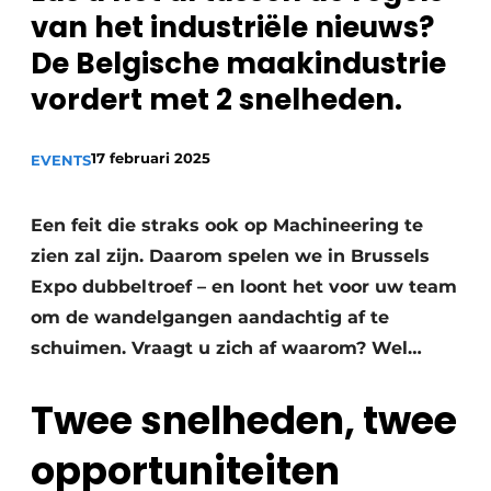
van het industriële nieuws?
Privacy / Cookie statement
De Belgische maakindustrie
Vacature aanmelden
vordert met 2 snelheden.
Vacatures
Video’s
17 februari 2025
EVENTS
Een feit die straks ook op Machineering te
zien zal zijn. Daarom spelen we in Brussels
Expo dubbeltroef – en loont het voor uw team
om de wandelgangen aandachtig af te
schuimen. Vraagt u zich af waarom? Wel…
Twee snelheden, twee
opportuniteiten