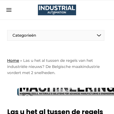
Aanmelden
Algemene voorwaarden
Bedrijven
Aanmelden
Bedankt voor de aanmelding
Categorieën
Bedrijven
Contact
Direct contact
Home
»
Las u het al tussen de regels van het
industriële nieuws? De Belgische maakindustrie
Eigen content aanleveren
vordert met 2 snelheden.
Evenement aanmelden
Home
Meest gelezen
Nieuwsbrief
Las u het al tussen de regels
Podcasts