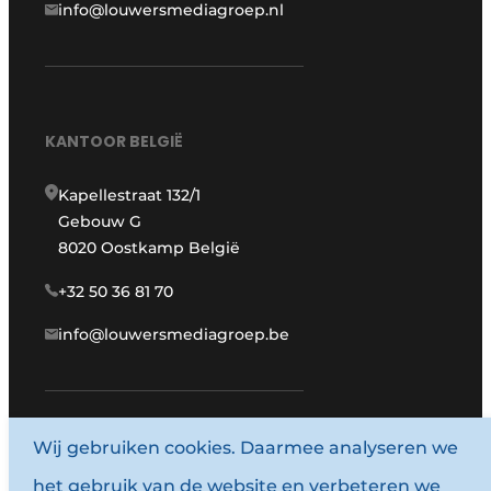
info@louwersmediagroep.nl
KANTOOR BELGIË
Kapellestraat 132/1
Gebouw G
8020 Oostkamp België
+32 50 36 81 70
info@louwersmediagroep.be
www.louwersmediagroep.com
Wij gebruiken cookies. Daarmee analyseren we
het gebruik van de website en verbeteren we
© 1987 - 2026 Louwersmediagroep.