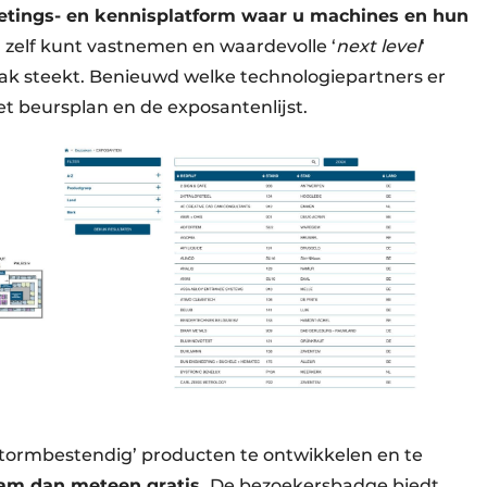
etings- en kennisplatform waar u machines en hun
n zelf kunt vastnemen en waardevolle ‘
next level
‘
 zak steekt. Benieuwd welke technologiepartners er
het beursplan en de exposantenlijst.
stormbestendig’ producten te ontwikkelen en te
eam dan meteen gratis.
De bezoekersbadge biedt