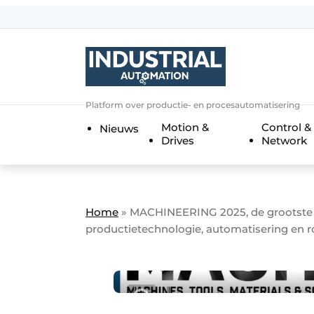
Aanmelden
Algemene voorwaarden
Bedrijven
Aanmelden
Bedankt voor de a
Platform over productie- en procesautomatisering
Bedrijven
Motion &
Control &
Nieuws
Contact
Drives
Network
Direct contact
Eigen content aanleveren
Evenement aanmelden
Home
»
MACHINEERING 2025, de grootste ed
productietechnologie, automatisering en r
Home
Meest gelezen
Nieuwsbrief
Podcasts