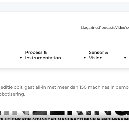
Magazines
Podcasts
Video’s
anmelding
Process &
Sensor &
Instrumentation
Vision
itie ooit, gaat all-in met meer dan 150 machines in demo t
obotisering.