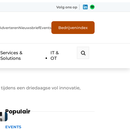
Volg ons op
Bedrijvenindex
Adverteren
Nieuwsbrief
Events
Services &
IT &
Solutions
OT
ijdens een driedaagse vol innovatie,
Populair
EVENTS