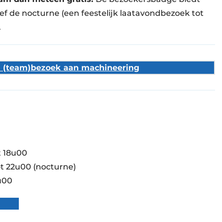
ief de nocturne (een feestelijk laatavondbezoek tot
.
s (team)bezoek aan machineering
t 18u00
t 22u00 (nocturne)
u00