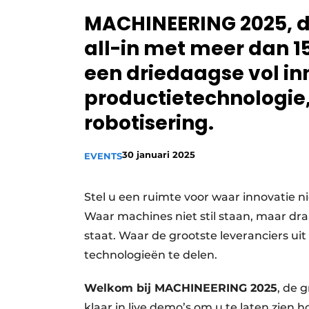
Privacy / Cookie statement
MACHINEERING 2025, de
Vacature aanmelden
all-in met meer dan 1
Vacatures
een driedaagse vol in
Video’s
productietechnologie
robotisering.
30 januari 2025
EVENTS
Stel u een ruimte voor waar innovatie n
Waar machines niet stil staan, maar draa
staat. Waar de grootste leveranciers 
technologieën te delen.
Welkom bij MACHINEERING 2025
, de 
klaar in live demo’s om u te laten zien 