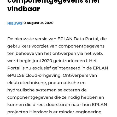
componentgegevens snel
Privacy / Cookie statement
vindbaar
Vacature aanmelden
10 augustus 2020
NIEUWS
Vacatures
Video’s
De nieuwste versie van EPLAN Data Portal, die
gebruikers voorziet van componentgegevens
ten behoeve van het ontwerpen via het web,
werd begin juni 2020 geïntroduceerd. Het
Portal is nu exclusief geïntegreerd in de EPLAN
ePULSE cloud-omgeving. Ontwerpers van
elektrotechnische, pneumatische en
hydraulische systemen selecteren de
componentgegevens die ze nodig hebben en
kunnen die direct doorsturen naar hun EPLAN
projecten Hierdoor is er minder engineering