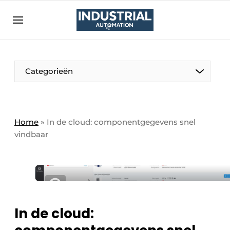
Aanmelden
Algemene voorwaarden
Bedrijven
Aanmelden
Bedankt voor de aanmelding
Categorieën
Bedrijven
Contact
Direct contact
Home
»
In de cloud: componentgegevens snel
vindbaar
Eigen content aanleveren
Evenement aanmelden
Home
Meest gelezen
Nieuwsbrief
In de cloud:
Podcasts