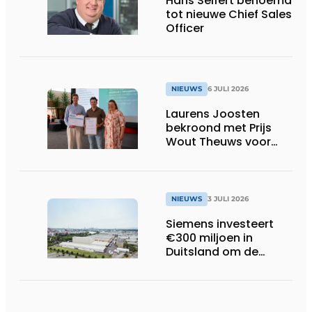
Hans Seifert benoemd
tot nieuwe Chief Sales
Officer
NIEUWS
6 JULI 2026
Laurens Joosten
bekroond met Prijs
Wout Theuws voor
bachelorproef rond
online
trillingsmetingen
NIEUWS
3 JULI 2026
Siemens investeert
€300 miljoen in
Duitsland om de
elektrische
ruggengraat van de
industrieën van
morgen te bouwen