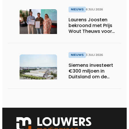
NIEUWS
6 JULI 2026
Laurens Joosten
bekroond met Prijs
Wout Theuws voor
bachelorproef rond
online
trillingsmetingen
NIEUWS
3 JULI 2026
Siemens investeert
€300 miljoen in
Duitsland om de
elektrische
ruggengraat van de
industrieën van
morgen te bouwen