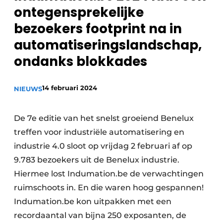
ontegensprekelijke
Privacy / Cookie statement
bezoekers footprint na in
Vacature aanmelden
automatiseringslandschap,
Vacatures
ondanks blokkades
Video’s
14 februari 2024
NIEUWS
De 7e editie van het snelst groeiend Benelux
treffen voor industriële automatisering en
industrie 4.0 sloot op vrijdag 2 februari af op
9.783 bezoekers uit de Benelux industrie.
Hiermee lost Indumation.be de verwachtingen
ruimschoots in. En die waren hoog gespannen!
Indumation.be kon uitpakken met een
recordaantal van bijna 250 exposanten, de