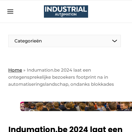
Aanmelden
Algemene voorwaarden
Bedrijven
Aanmelden
Bedankt voor de aanmelding
Categorieën
Bedrijven
Contact
Direct contact
Home
»
Indumation.be 2024 laat een
ontegensprekelijke bezoekers footprint na in
Eigen content aanleveren
automatiseringslandschap, ondanks blokkades
Evenement aanmelden
Home
Meest gelezen
Nieuwsbrief
Indumation.be 2024 laat een
Podcasts