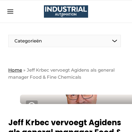
Aanmelden
Algemene voorwaarden
Bedrijven
Aanmelden
Bedankt voor de aanmelding
Categorieën
Bedrijven
Contact
Direct contact
Home
»
Jeff Krbec vervoegt Agidens als general
manager Food & Fine Chemicals
Eigen content aanleveren
Evenement aanmelden
Home
Meest gelezen
Nieuwsbrief
Jeff Krbec vervoegt Agidens
Podcasts