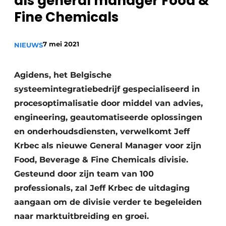
als general manager Food &
Privacy / Cookie statement
Fine Chemicals
Vacature aanmelden
7 mei 2021
NIEUWS
Vacatures
Video’s
Agidens, het Belgische
systeemintegratiebedrijf gespecialiseerd in
procesoptimalisatie door middel van advies,
engineering, geautomatiseerde oplossingen
en onderhoudsdiensten, verwelkomt Jeff
Krbec als nieuwe General Manager voor zijn
Food, Beverage & Fine Chemicals divisie.
Gesteund door zijn team van 100
professionals, zal Jeff Krbec de uitdaging
aangaan om de divisie verder te begeleiden
naar marktuitbreiding en groei.