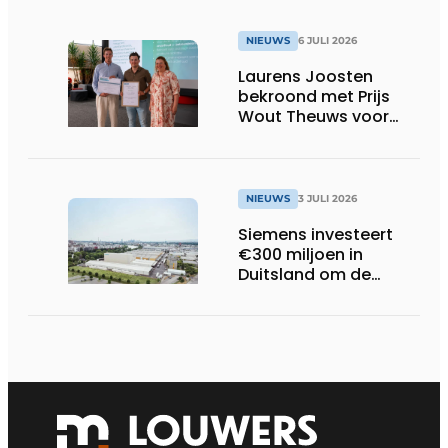
NIEUWS
6 JULI 2026
Laurens Joosten
bekroond met Prijs
Wout Theuws voor
bachelorproef rond
online
trillingsmetingen
NIEUWS
3 JULI 2026
Siemens investeert
€300 miljoen in
Duitsland om de
elektrische
ruggengraat van de
industrieën van
morgen te bouwen