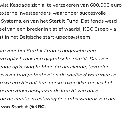
l wist Kasqade zich al te verzekeren van 600.000 euro
 externe investeerders, waaronder succesvolle
 Systems, en van het
Start it Fund
. Dat fonds werd
eel van een breder initiatief waarbij KBC Groep via
rt in het Belgische start-upecosysteem.
arvoor het Start it Fund is opgericht: een
em oplost voor een gigantische markt. Dat ze in
rkende oplossing hebben én betalende, tevreden
les over hun potentieel en de snelheid waarmee ze
jn we erg blij dat hun eerste twee klanten via het
: een mooi bewijs van de kracht van onze
ade de eerste investering én ambassadeur van het
 van Start it @KBC.