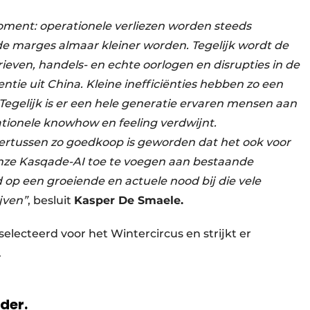
oment: operationele verliezen worden steeds
n de marges almaar kleiner worden. Tegelijk wordt de
ieven, handels- en echte oorlogen en disrupties in de
tie uit China. Kleine inefficiënties hebben zo een
Tegelijk is er een hele generatie ervaren mensen aan
tionele knowhow en feeling verdwijnt.
dertussen zo goedkoop is geworden dat het ook voor
 onze Kasqade-AI toe te voegen aan bestaande
 op een groeiende en actuele nood bij die vele
jven”
, besluit
Kasper De Smaele.
electeerd voor het Wintercircus en strijkt er
.
rder.