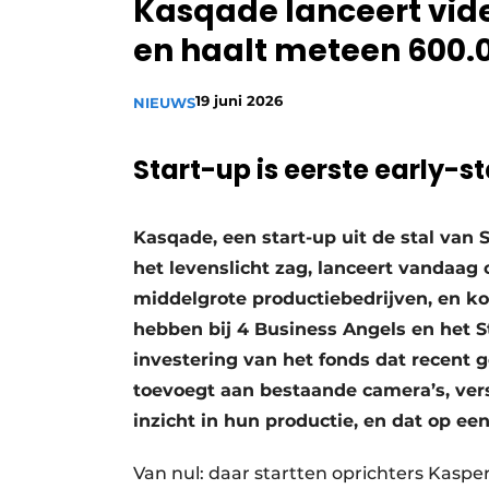
Kasqade lanceert vid
Privacy / Cookie statement
en haalt meteen 600.
Vacature aanmelden
Vacatures
19 juni 2026
NIEUWS
Video’s
Start-up is eerste early-s
Kasqade, een start-up uit de stal van 
het levenslicht zag, lanceert vandaag o
middelgrote productiebedrijven, en k
hebben bij 4 Business Angels en het St
investering van het fonds dat recent g
toevoegt aan bestaande camera’s, ve
inzicht in hun productie, en dat op e
Van nul: daar startten oprichters Kaspe