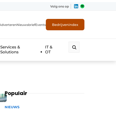
Volg ons op
Bedrijvenindex
Adverteren
Nieuwsbrief
Events
Services &
IT &
Solutions
OT
Populair
NIEUWS