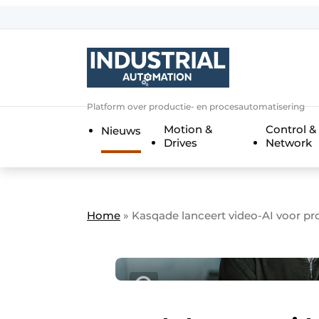
Aanmelden
Algemene voorwaarden
Bedrijven
Aanmelden
Bedankt voor de a
Platform over productie- en procesautomatisering
Bedrijven
Motion &
Control &
Nieuws
Contact
Drives
Network
Direct contact
Eigen content aanleveren
Evenement aanmelden
Home
»
Kasqade lanceert video-AI voor p
Home
Meest gelezen
Nieuwsbrief
Podcasts