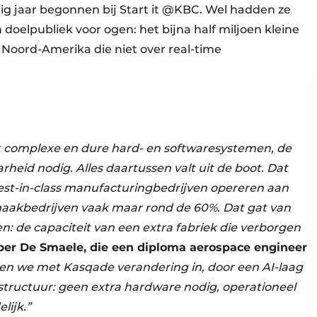
g jaar begonnen bij Start it @KBC. Wel hadden ze
 doelpubliek voor ogen: het bijna half miljoen kleine
Noord-Amerika die niet over real-time
t complexe en dure hard- en softwaresystemen, de
heid nodig. Alles daartussen valt uit de boot. Dat
est-in-class manufacturingbedrijven opereren aan
-maakbedrijven vaak maar rond de 60%. Dat gat van
n: de capaciteit van een extra fabriek die verborgen
per De Smaele, die een diploma aerospace engineer
en we met Kasqade verandering in, door een AI-laag
tructuur: geen extra hardware nodig, operationeel
lijk.”