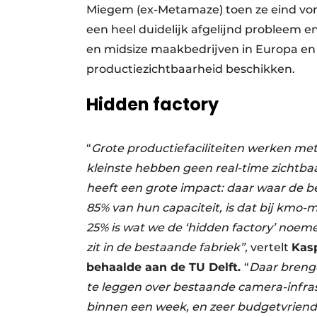
Miegem (ex-Metamaze) toen ze eind vori
een heel duidelijk afgelijnd probleem en
en midsize maakbedrijven in Europa en 
productiezichtbaarheid beschikken.
Hidden factory
“
Grote productiefaciliteiten werken me
kleinste hebben geen real-time zichtbaar
heeft een grote impact: daar waar de b
85% van hun capaciteit, is dat bij kmo
25% is wat we de ‘hidden factory’ noeme
zit in de bestaande fabriek”,
vertelt
Kas
behaalde aan de TU Delft.
“
Daar breng
te leggen over bestaande camera-infras
binnen een week, en zeer budgetvriende