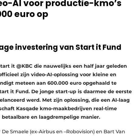
eo-AI voor productie-kmo’s
000 euro op
tage investering van Start it Fund
Start it @KBC die nauwelijks een half jaar geleden
fficieel zijn video-AI-oplossing voor kleine en
ondigt meteen aan 600.000 euro opgehaald te
art it Fund. De jonge start-up is daarmee de eerste
elanceerd werd. Met zijn oplossing, die een AI-laag
rschaft Kasqade kmo-maakbedrijven real-time
en betaalbare en laagdrempelige manier.
r De Smaele (ex-Airbus en –Robovision) en Bart Van