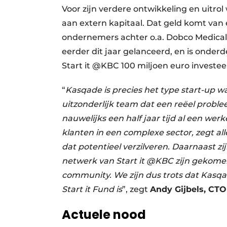
Voor zijn verdere ontwikkeling en uitro
aan extern kapitaal. Dat geld komt van
ondernemers achter o.a. Dobco Medical
eerder dit jaar gelanceerd, en is onderd
Start it @KBC 100 miljoen euro investee
“
Kasqade is precies het type start-up wa
uitzonderlijk team dat een reëel proble
nauwelijks een half jaar tijd al een we
klanten in een complexe sector, zegt al
dat potentieel verzilveren. Daarnaast zi
netwerk van Start it @KBC zijn gekomen
community. We zijn dus trots dat Kasq
Start it Fund is
”, zegt
Andy Gijbels, CTO
Actuele nood