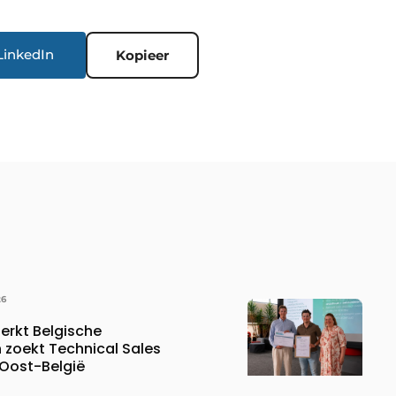
LinkedIn
Kopieer
26
erkt Belgische
 zoekt Technical Sales
 Oost-België