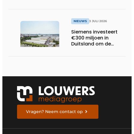
bachelorproef rond
online
trillingsmetingen
NIEUWS
3 JULI 2026
Siemens investeert
€300 miljoen in
Duitsland om de
elektrische
ruggengraat van de
industrieën van
morgen te bouwen
Vragen? Neem contact op