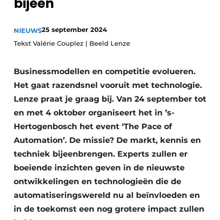
bijeen
Privacy / Cookie statement
Vacature aanmelden
25 september 2024
NIEUWS
Tekst Valérie Couplez | Beeld Lenze
Vacatures
Video’s
Businessmodellen en competitie evolueren.
Het gaat razendsnel vooruit met technologie.
Lenze praat je graag bij. Van 24 september tot
en met 4 oktober organiseert het in ’s-
Hertogenbosch het event ‘The Pace of
Automation’. De missie? De markt, kennis en
techniek bijeenbrengen. Experts zullen er
boeiende inzichten geven in de nieuwste
ontwikkelingen en technologieën die de
automatiseringswereld nu al beïnvloeden en
in de toekomst een nog grotere impact zullen