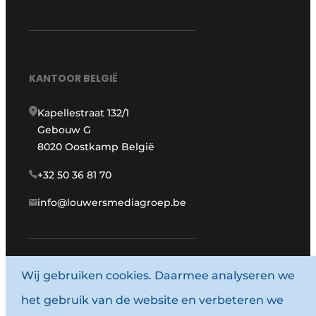
KANTOOR BELGIË
Kapellestraat 132/1
Gebouw G
8020 Oostkamp België
+32 50 36 81 70
info@louwersmediagroep.be
Wij gebruiken cookies. Daarmee analyseren we
www.louwersmediagroep.com
het gebruik van de website en verbeteren we
© 1987 - 2026 Louwersmediagroep.