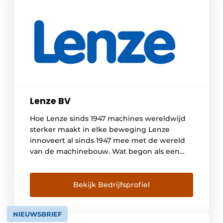
Lenze BV
Hoe Lenze sinds 1947 machines wereldwijd
sterker maakt in elke beweging Lenze
innoveert al sinds 1947 mee met de wereld
van de machinebouw. Wat begon als een
klein familiebedrijf in Duitsland, groeide uit
tot een internationale partner voor de
machinebouwer in 45 landen. Die
Bekijk Bedrijfsprofiel
combinatie van wereldwijde representatie
en lokale expertise vormt de basis van […]
NIEUWSBRIEF