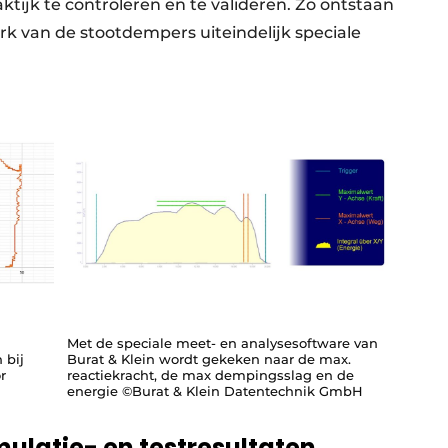
ktijk te controleren en te valideren. Zo ontstaan
k van de stootdempers uiteindelijk speciale
Met de speciale meet- en analysesoftware van
 bij
Burat & Klein wordt gekeken naar de max.
r
reactiekracht, de max dempingsslag en de
energie ©Burat & Klein Datentechnik GmbH
mulatie- en testresultaten