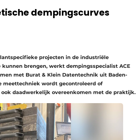
retische dempingscurves
ntspecifieke projecten in de industriële
te kunnen brengen, werkt dempingsspecialist ACE
amen met Burat & Klein Datentechnik uit Baden-
e meettechniek wordt gecontroleerd of
ook daadwerkelijk overeenkomen met de praktijk.