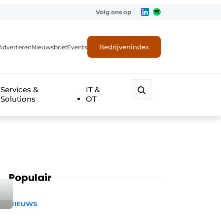
Volg ons op
Bedrijvenindex
Adverteren
Nieuwsbrief
Events
Services &
IT &
Solutions
OT
Populair
NIEUWS