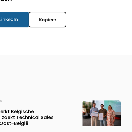
LinkedIn
Kopieer
26
erkt Belgische
 zoekt Technical Sales
 Oost-België