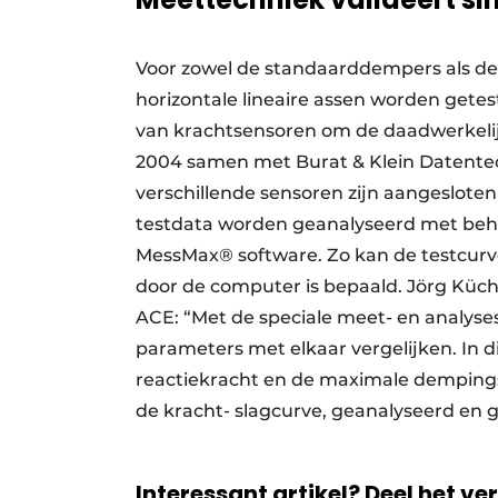
Voor zowel de standaarddempers als de
horizontale lineaire assen worden get
van krachtsensoren om de daadwerkelijk
2004 samen met Burat & Klein Datentec
verschillende sensoren zijn aangeslo
testdata worden geanalyseerd met beh
MessMax® software. Zo kan de testcurv
door de computer is bepaald. Jörg Küc
ACE: “Met de speciale meet- en analyse
parameters met elkaar vergelijken. In 
reactiekracht en de maximale dempingss
de kracht- slagcurve, geanalyseerd en 
Interessant artikel? Deel het ve