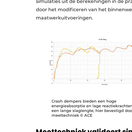
simulaties uit de berekeningen in de pra
door het modificeren van het binnenwer
maatwerkuitvoeringen.
Crash dempers bieden een hoge
energieabsorptie en lage reactiekrachten
een lange slaglengte, hier bevestigd doo
meettechniek © ACE
Meettechniek valideert si