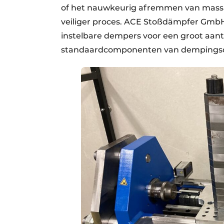
of het nauwkeurig afremmen van massa’s
veiliger proces. ACE Stoßdämpfer GmbH 
instelbare dempers voor een groot aanta
standaardcomponenten van dempingsop