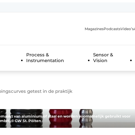
Magazines
Podcasts
Video’s
anmelding
Process &
Sensor &
Instrumentation
Vision
ingscurves getest in de praktijk
gemaakt van aluminium of staal en worden voornamelijk gebruikt voor
mbH, © GW St. Pölten