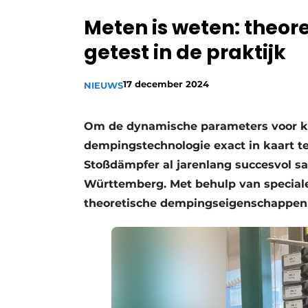
Privacy / Cookie statement
Meten is weten: theo
Vacature aanmelden
getest in de praktijk
Vacatures
17 december 2024
Video’s
NIEUWS
Om de dynamische parameters voor kla
dempingstechnologie exact in kaart 
Stoßdämpfer al jarenlang succesvol s
Württemberg. Met behulp van special
theoretische dempingseigenschappen 