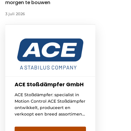
morgen te bouwen
3 juli 2026
ACE Stoßdämpfer GmbH
ACE Stoßdämpfer: specialist in
Motion Control ACE Stoßdämpfer
ontwikkelt, produceert en
verkoopt een breed assortiment
aan producten op het gebied
van dempingstechniek,