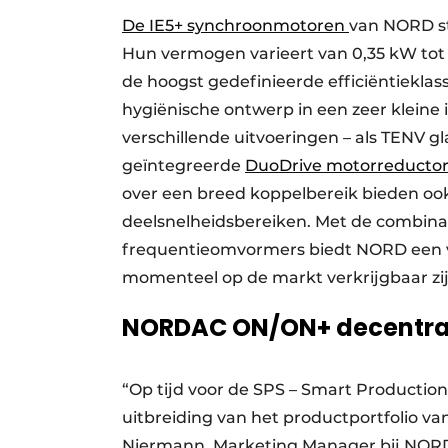
De IE5+ synchroonmotoren
van NORD st
Hun vermogen varieert van 0,35 kW tot 4
de hoogst gedefinieerde efficiëntiekl
hygiënische ontwerp in een zeer kleine 
verschillende uitvoeringen – als TENV g
geïntegreerde
DuoDrive motorreducto
over een breed koppelbereik bieden ook 
deelsnelheidsbereiken. Met de combin
frequentieomvormers biedt NORD een va
momenteel op de markt verkrijgbaar zij
NORDAC ON/ON+ decentral
“Op tijd voor de SPS – Smart Production
uitbreiding van het productportfolio va
Niermann, Marketing Manager bij NORD