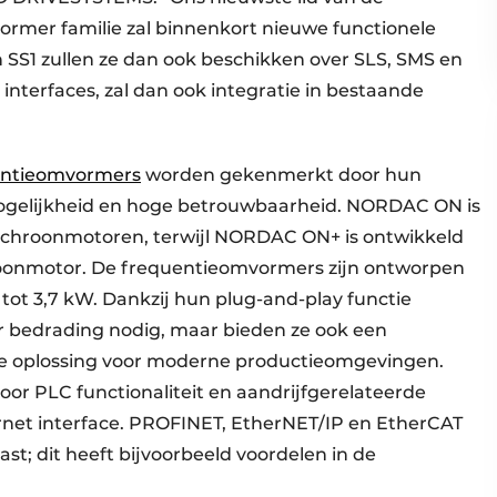
mer familie zal binnenkort nieuwe functionele
en SS1 zullen ze dan ook beschikken over SLS, SMS en
interfaces, zal dan ook integratie in bestaande
ntieomvormers
worden gekenmerkt door hun
mogelijkheid en hoge betrouwbaarheid. NORDAC ON is
nchroonmotoren, terwijl NORDAC ON+ is ontwikkeld
roonmotor. De frequentieomvormers zijn ontworpen
ot 3,7 kW. Dankzij hun plug-and-play functie
er bedrading nodig, maar bieden ze ook een
e oplossing voor moderne productieomgevingen.
r PLC functionaliteit en aandrijfgerelateerde
rnet interface. PROFINET, EtherNET/IP en EtherCAT
; dit heeft bijvoorbeeld voordelen in de