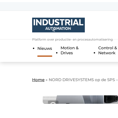
Aanmelden
Algemene voorwaarden
Bedrijven
Aanmelden
Bedankt voor de a
Platform over productie- en procesautomatisering
Bedrijven
Motion &
Control &
Nieuws
Contact
Drives
Network
Direct contact
Eigen content aanleveren
Evenement aanmelden
Home
»
NORD DRIVESYSTEMS op de SPS – 
Home
Meest gelezen
Nieuwsbrief
Podcasts