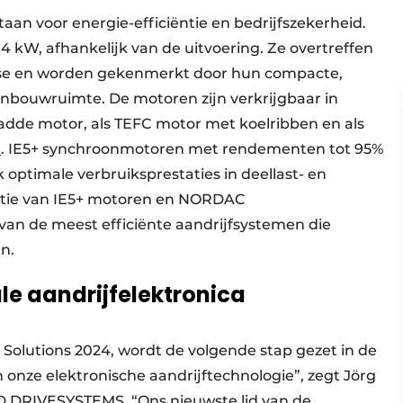
aan voor energie-efficiëntie en bedrijfszekerheid.
 kW, afhankelijk van de uitvoering. Ze overtreffen
asse en worden gekenmerkt door hun compacte,
inbouwruimte. De motoren zijn verkrijgbaar in
ladde motor, als TEFC motor met koelribben en als
r
. IE5+ synchroonmotoren met rendementen tot 95%
optimale verbruiksprestaties in deellast- en
atie van IE5+ motoren en NORDAC
n de meest efficiënte aandrijfsystemen die
n.
e aandrijfelektronica
 Solutions 2024, wordt de volgende stap gezet in de
n onze elektronische aandrijftechnologie”, zegt Jörg
 DRIVESYSTEMS. “Ons nieuwste lid van de