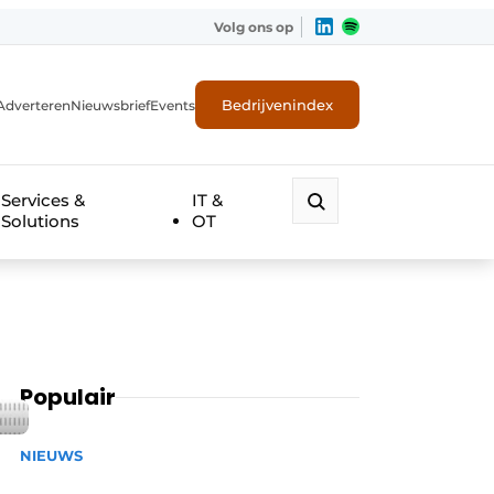
Volg ons op
Bedrijvenindex
Adverteren
Nieuwsbrief
Events
Services &
IT &
Solutions
OT
Populair
NIEUWS