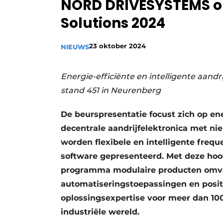
NORD DRIVESYSTEMS op
Privacy / Cookie statement
Solutions 2024
Vacature aanmelden
Vacatures
23 oktober 2024
NIEUWS
Video’s
Energie-efficiënte en intelligente aandr
stand 451 in Neurenberg
De beurspresentatie focust zich op ene
decentrale aandrijfelektronica met ni
worden flexibele en intelligente fr
software gepresenteerd. Met deze hoog
programma modulaire producten om
automatiseringstoepassingen en positi
oplossingsexpertise voor meer dan 10
industriële wereld.