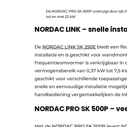
De NORDAC PRO SK 500P overtuigt door zijn ho
tot en met 22 kW
NORDAC LINK – snelle inst
De
NORDAC LINK SK 250E
biedt een fle
installatie en is geschikt voor wandmon
frequentieomvormer is verkrijgbaar in 
vermogensbereik van 0,37 kW tot 7,5 kW
geschikt voor verschillende toepassing
snelle en eenvoudige installatie mogel
handbediening vergemakkelijken de inb
NORDAC PRO SK 500P – veel
Met de
NORDAC PRO SK 500P
levert N