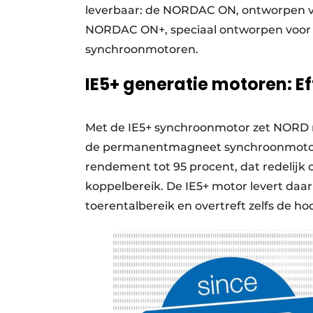
leverbaar: de NORDAC ON, ontworpen 
NORDAC ON+, speciaal ontworpen voor g
synchroonmotoren.
IE5+ generatie motoren: Ef
Met de IE5+ synchroonmotor zet NORD ni
de permanentmagneet synchroonmotort
rendement tot 95 procent, dat redelijk 
koppelbereik. De IE5+ motor levert daar
toerentalbereik en overtreft zelfs de ho