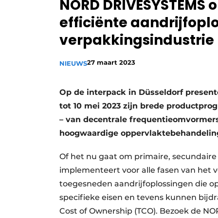
NORD DRIVESYSTEMS op
Privacy / Cookie statement
efficiënte aandrijfopl
Vacature aanmelden
verpakkingsindustrie
Vacatures
Video’s
27 maart 2023
NIEUWS
Op de interpack in Düsseldorf presen
tot 10 mei 2023 zijn brede productpr
– van decentrale frequentieomvormers 
hoogwaardige oppervlaktebehandelinge
Of het nu gaat om primaire, secundair
implementeert voor alle fasen van het
toegesneden aandrijfoplossingen die op
specifieke eisen en tevens kunnen bijdr
Cost of Ownership (TCO). Bezoek de NOR