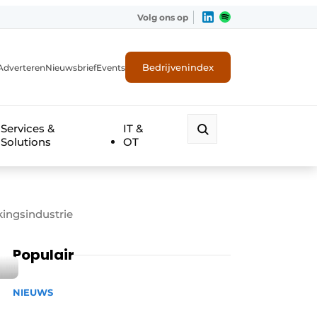
Volg ons op
Bedrijvenindex
Adverteren
Nieuwsbrief
Events
Services &
IT &
Solutions
OT
ingsindustrie
Populair
NIEUWS