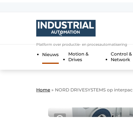
Aanmelden
Algemene voorwaarden
Bedrijven
Aanmelden
Bedankt voor de a
Platform over productie- en procesautomatisering
Bedrijven
Motion &
Control &
Nieuws
Contact
Drives
Network
Direct contact
Eigen content aanleveren
Evenement aanmelden
Home
»
NORD DRIVESYSTEMS op interpack 2
Home
Meest gelezen
Nieuwsbrief
Podcasts