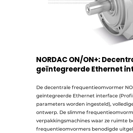
NORDAC ON/ON+: Decentr
geïntegreerde Ethernet in
De decentrale frequentieomvormer N
geïntegreerde Ethernet interface (Prof
parameters worden ingesteld), volledi
ontwerp. De slimme frequentieomvormers 
verpakkingsmachines waar ze ruimte be
frequentieomvormers benodigde uitgebr