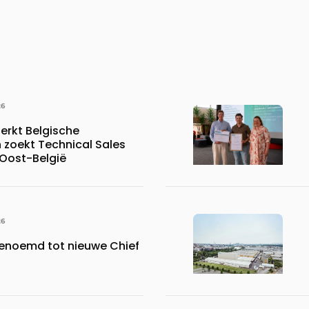
26
erkt Belgische
 zoekt Technical Sales
 Oost-België
26
benoemd tot nieuwe Chief