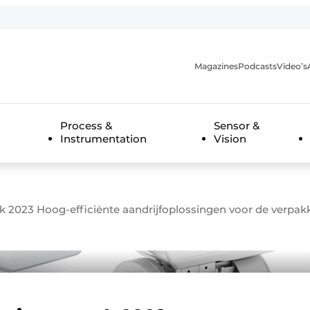
Magazines
Podcasts
Video’s
anmelding
Process &
Sensor &
Instrumentation
Vision
023 Hoog-efficiënte aandrijfoplossingen voor de verpakk