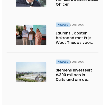
Officer
NIEUWS
6 JULI 2026
Laurens Joosten
bekroond met Prijs
Wout Theuws voor
bachelorproef rond
online
trillingsmetingen
NIEUWS
3 JULI 2026
Siemens investeert
€300 miljoen in
Duitsland om de
elektrische
ruggengraat van de
industrieën van
morgen te bouwen