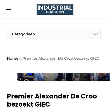
Aanmelden
Algemene voorwaarden
Bedrijven
Aanmelden
Bedankt voor de aanmelding
Categorieën
Bedrijven
Contact
Direct contact
Home
»
Premier Alexander De Croo bezoekt GIEC
Eigen content aanleveren
Evenement aanmelden
Home
Meest gelezen
Premier Alexander De Croo
Nieuwsbrief
bezoekt GIEC
Podcasts