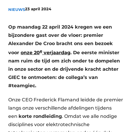
Privacy / Cookie statement
23 april 2024
NIEUWS
Vacature aanmelden
Vacatures
Op maandag 22 april 2024 kregen we een
bijzondere gast over de vloer: premier
Video’s
Alexander De Croo bracht ons een bezoek
e
voor
onze 20
verjaardag
. De eerste minister
nam ruim de tijd om zich onder te dompelen
in onze sector en de drijvende kracht achter
GIEC te ontmoeten: de collega’s van
#teamgiec.
Onze CEO Frederick Flamand leidde de premier
langs onze verschillende afdelingen tijdens
een
korte rondleiding
. Omdat we alle nodige
disciplines voor elektrotechnische