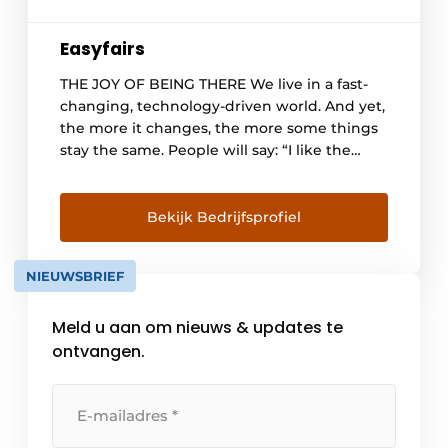
Easyfairs
THE JOY OF BEING THERE We live in a fast-
changing, technology-driven world. And yet,
the more it changes, the more some things
stay the same. People will say: “I like the
tech, but I want the touch!” That is why the
events business has a great future ahead of
it. There is no substitute for “being
Bekijk Bedrijfsprofiel
there”. Only […]
NIEUWSBRIEF
Meld u aan om nieuws & updates te
ontvangen.