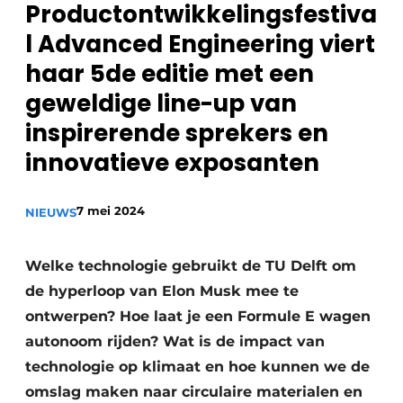
Productontwikkelingsfestiva
Privacy / Cookie statement
l Advanced Engineering viert
Vacature aanmelden
haar 5de editie met een
Vacatures
geweldige line-up van
Video’s
inspirerende sprekers en
innovatieve exposanten
7 mei 2024
NIEUWS
Welke technologie gebruikt de TU Delft om
de hyperloop van Elon Musk mee te
ontwerpen? Hoe laat je een Formule E wagen
autonoom rijden? Wat is de impact van
technologie op klimaat en hoe kunnen we de
omslag maken naar circulaire materialen en