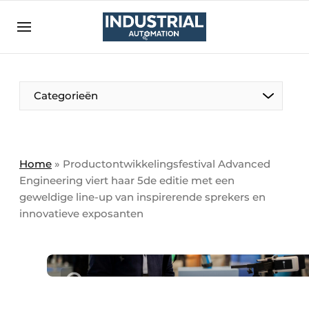
Aanmelden
Algemene voorwaarden
Bedrijven
Aanmelden
Bedankt voor de aanmelding
Categorieën
Bedrijven
Contact
Direct contact
Home
»
Productontwikkelingsfestival Advanced
Engineering viert haar 5de editie met een
Eigen content aanleveren
geweldige line-up van inspirerende sprekers en
Evenement aanmelden
innovatieve exposanten
Home
Meest gelezen
Nieuwsbrief
Podcasts