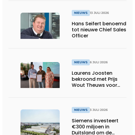
Oost-België
NIEUWS
13 JULI 2026
Hans Seifert benoemd
tot nieuwe Chief Sales
Officer
NIEUWS
6 JULI 2026
Laurens Joosten
bekroond met Prijs
Wout Theuws voor
bachelorproef rond
online
trillingsmetingen
NIEUWS
3 JULI 2026
Siemens investeert
€300 miljoen in
Duitsland om de