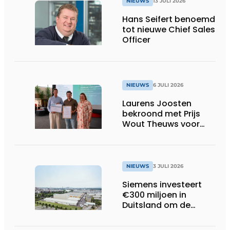
NIEUWS
13 JULI 2026
Hans Seifert benoemd
tot nieuwe Chief Sales
Officer
NIEUWS
6 JULI 2026
Laurens Joosten
bekroond met Prijs
Wout Theuws voor
bachelorproef rond
online
trillingsmetingen
NIEUWS
3 JULI 2026
Siemens investeert
€300 miljoen in
Duitsland om de
elektrische
ruggengraat van de