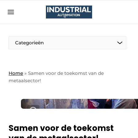
Aanmelden
Algemene voorwaarden
Bedrijven
Aanmelden
Bedankt voor de aanmelding
Categorieën
Bedrijven
Contact
Direct contact
Home
»
Samen voor de toekomst van de
metaalsector!
Eigen content aanleveren
Evenement aanmelden
Home
Meest gelezen
Nieuwsbrief
Samen voor de toekomst
Podcasts