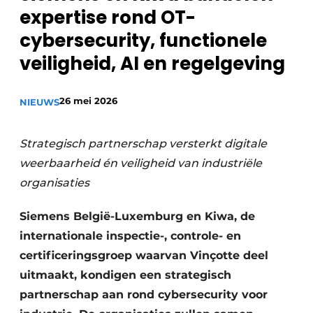
expertise rond OT-
Privacy / Cookie statement
cybersecurity, functionele
Vacature aanmelden
veiligheid, AI en regelgeving
Vacatures
Video’s
26 mei 2026
NIEUWS
Strategisch partnerschap versterkt digitale
weerbaarheid én veiligheid van industriële
organisaties
Siemens België-Luxemburg en Kiwa, de
internationale inspectie-, controle- en
certificeringsgroep waarvan Vinçotte deel
uitmaakt, kondigen een strategisch
partnerschap aan rond cybersecurity voor