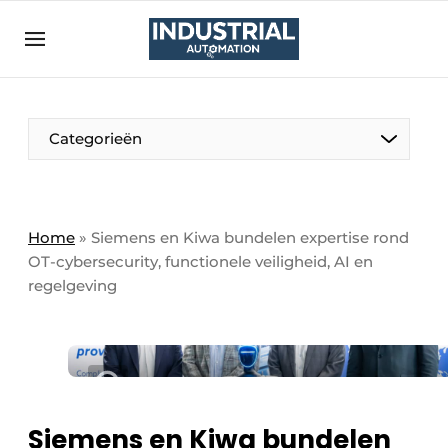
Aanmelden
Algemene voorwaarden
Bedrijven
Aanmelden
Bedankt voor de aanmelding
Categorieën
Bedrijven
Contact
Direct contact
Home
»
Siemens en Kiwa bundelen expertise rond
OT-cybersecurity, functionele veiligheid, AI en
Eigen content aanleveren
regelgeving
Evenement aanmelden
Home
Meest gelezen
Nieuwsbrief
Siemens en Kiwa bundelen
Podcasts