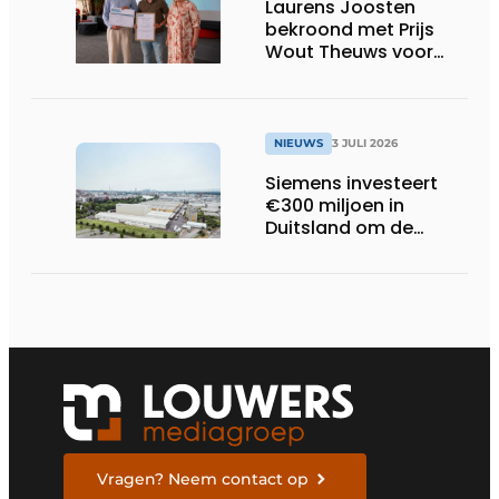
Laurens Joosten
bekroond met Prijs
Wout Theuws voor
bachelorproef rond
online
trillingsmetingen
NIEUWS
3 JULI 2026
Siemens investeert
€300 miljoen in
Duitsland om de
elektrische
ruggengraat van de
industrieën van
morgen te bouwen
Vragen? Neem contact op