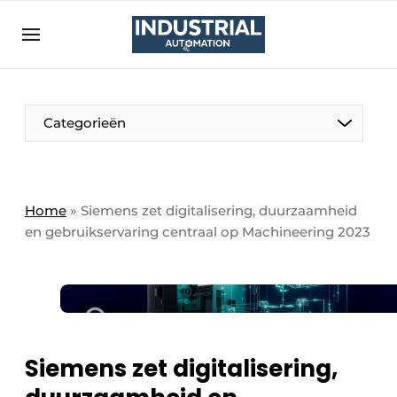
Aanmelden
Algemene voorwaarden
Bedrijven
Aanmelden
Bedankt voor de aanmelding
Categorieën
Bedrijven
Contact
Direct contact
Home
»
Siemens zet digitalisering, duurzaamheid
en gebruikservaring centraal op Machineering 2023
Eigen content aanleveren
Evenement aanmelden
Home
Meest gelezen
Nieuwsbrief
Siemens zet digitalisering,
Podcasts