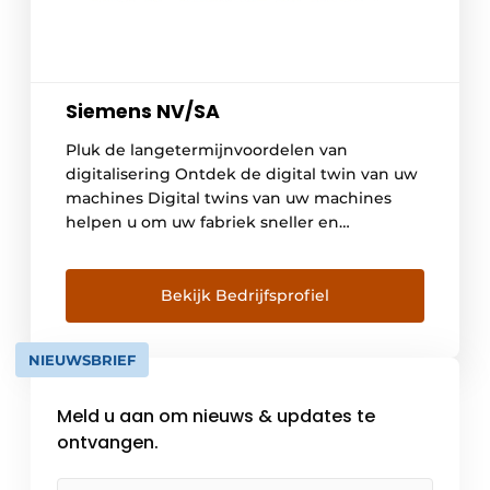
Siemens NV/SA
Pluk de langetermijnvoordelen van
digitalisering Ontdek de digital twin van uw
machines Digital twins van uw machines
helpen u om uw fabriek sneller en
efficiënter te ontwikkelen. Optimaliseer
nieuwe machines vanaf de ontwerpfase,
ontdek mogelijke verbeteringen vóór de
Bekijk Bedrijfsprofiel
eigenlijke ingebruikname en gebruik
machinegegevens om de werking continu
NIEUWSBRIEF
te optimaliseren. Siemens biedt de
technische basis om […]
Meld u aan om nieuws & updates te
ontvangen.