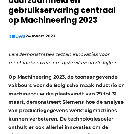
duurzaamheid en
Privacy / Cookie statement
gebruikservaring centraal
Vacature aanmelden
op Machineering 2023
Vacatures
24 maart 2023
NIEUWS
Video’s
Livedemonstraties zetten innovaties voor
machinebouwers en -gebruikers in de kijker
Op Machineering 2023, de toonaangevende
vakbeurs voor de Belgische maakindustrie en
machinebouw die plaatsvindt van 29 tot 31
maart, demonstreert Siemens hoe de analyse
van productiegegevens werktuigmachines
kunnen verbeteren. De technologiespeler
onthult er ook allerlei innovaties om de