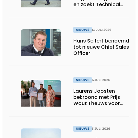
en zoekt Technical
Sales Engineer voor
Oost-België
NIEUWS
13 JULI 2026
Hans Seifert benoemd
tot nieuwe Chief Sales
Officer
NIEUWS
6 JULI 2026
Laurens Joosten
bekroond met Prijs
Wout Theuws voor
bachelorproef rond
online
trillingsmetingen
NIEUWS
3 JULI 2026