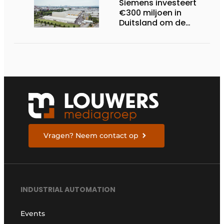
Siemens investeert
€300 miljoen in
Duitsland om de
elektrische
ruggengraat van de
industrieën van
morgen te bouwen
Vragen? Neem contact op
INDUSTRIAL AUTOMATION
Events