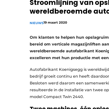
Stroomlijning van ops
Privacy / Cookie statement
wereldberoemde auto
Vacature aanmelden
Vacatures
19 maart 2020
NIEUWS
Video’s
Om klanten te helpen hun opslagruimte
bereid om verticale magazijnliften aa
wereldberoemde autofabrikant Koenigs
excelleren met hun productie met ee
Autofabrikant Koenigsegg is wereldwijd 
bedrijf groeit continu en heeft daardo
Besloten werd daarom een samenwerkin
resulteerde in de installatie van twee 
model Compact Twin 2440.
Twee machines, één oplos