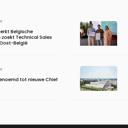
26
erkt Belgische
 zoekt Technical Sales
 Oost-België
26
benoemd tot nieuwe Chief