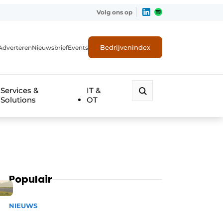
Volg ons op
Bedrijvenindex
Adverteren
Nieuwsbrief
Events
Services &
IT &
Solutions
OT
Populair
NIEUWS