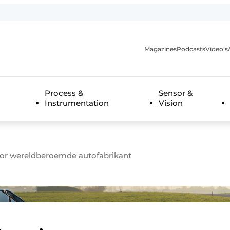
Magazines
Podcasts
Video’s
anmelding
Process &
Sensor &
Instrumentation
Vision
oor wereldberoemde autofabrikant