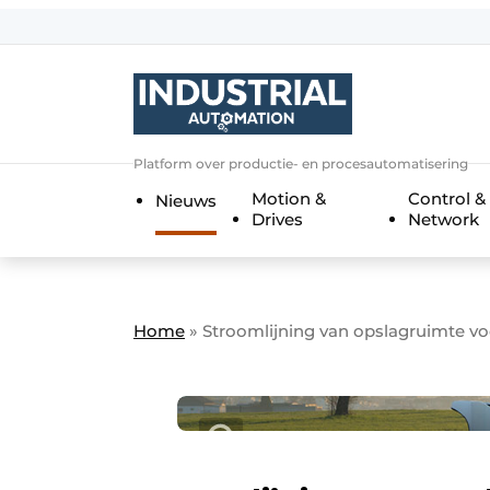
Aanmelden
Algemene voorwaarden
Bedrijven
Aanmelden
Bedankt voor de a
Platform over productie- en procesautomatisering
Bedrijven
Motion &
Control &
Nieuws
Contact
Drives
Network
Direct contact
Eigen content aanleveren
Evenement aanmelden
Home
»
Stroomlijning van opslagruimte v
Home
Meest gelezen
Nieuwsbrief
Podcasts