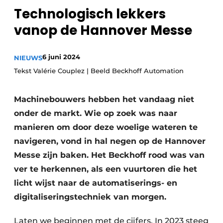
Technologisch lekkers
Privacy / Cookie statement
vanop de Hannover Messe
Vacature aanmelden
Vacatures
6 juni 2024
NIEUWS
Video’s
Tekst Valérie Couplez | Beeld Beckhoff Automation
Machinebouwers hebben het vandaag niet
onder de markt. Wie op zoek was naar
manieren om door deze woelige wateren te
navigeren, vond in hal negen op de Hannover
Messe zijn baken. Het Beckhoff rood was van
ver te herkennen, als een vuurtoren die het
licht wijst naar de automatiserings- en
digitaliseringstechniek van morgen.
Laten we beginnen met de cijfers. In 2023 steeg