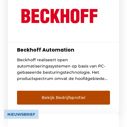
Beckhoff Automation
Beckhoff realiseert open
automatiseringssystemen op basis van PC-
gebaseerde besturingstechnologie. Het
productspectrum omvat de hoofdgebieden
industrie-PC’s, I/O- en veldbuscomponenten,
aandrijftechniek en
automatiseringssoftware. Voor alle gebieden
Bekijk Bedrijfsprofiel
zijn productreeksen beschikbaar, die als
afzonderlijke componenten kunnen worden
NIEUWSBRIEF
gebruikt of gezamenlijk als een compleet,
geharmoniseerd besturingssysteem kunnen