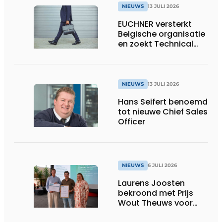
NIEUWS
13 JULI 2026
EUCHNER versterkt
Belgische organisatie
en zoekt Technical
Sales Engineer voor
Oost-België
NIEUWS
13 JULI 2026
Hans Seifert benoemd
tot nieuwe Chief Sales
Officer
NIEUWS
6 JULI 2026
Laurens Joosten
bekroond met Prijs
Wout Theuws voor
bachelorproef rond