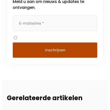
Meld u aan om nieuws & updates te
functioneren. Onze filosofie van de New
Automation Technology staat voor universele
ontvangen.
en open […]
Gerelateerde artikelen