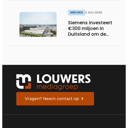
online
trillingsmetingen
NIEUWS
3 JULI 2026
Siemens investeert
€300 miljoen in
Duitsland om de
elektrische
ruggengraat van de
industrieën van
morgen te bouwen
Vragen? Neem contact op