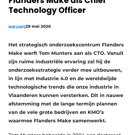
Flanders Make als Chief
Podcasts
Technology Officer
Privacy / Cookie statement
29 mei 2020
NIEUWS
Vacature aanmelden
Vacatures
Het strategisch onderzoekscentrum Flanders
Video’s
Make werft Tom Munters aan als CTO. Vanuit
zijn ruime industriële ervaring zal hij de
onderzoeksstrategie verder mee uitbouwen,
in lijn met Industrie 4.0 en de wereldwijde
technologische trends die onze industrie in
Vlaanderen kunnen versterken. Dit in nauwe
afstemming met de lange termijn plannen
van de vele grote bedrijven en KMO’s
waarmee Flanders Make samenwerkt.