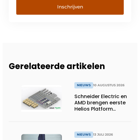
Inschrijven
Gerelateerde artikelen
NIEUWS
10 AUGUSTUS 2026
Schneider Electric en
AMD brengen eerste
Helios Platform
Reference Design uit
om de uitrol van AI-
fabrieken te
versnellen
NIEUWS
13 JULI 2026