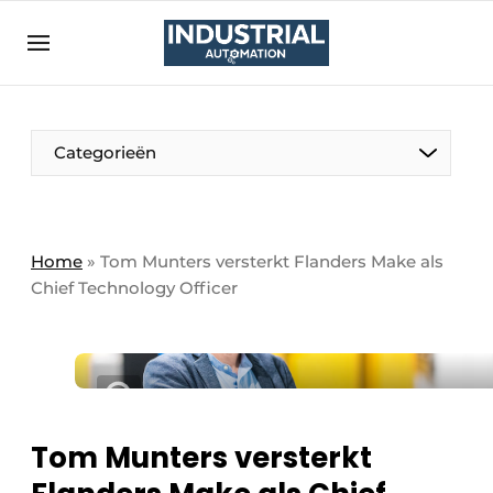
Aanmelden
Algemene voorwaarden
Bedrijven
Aanmelden
Bedankt voor de aanmelding
Categorieën
Bedrijven
Contact
Direct contact
Home
»
Tom Munters versterkt Flanders Make als
Chief Technology Officer
Eigen content aanleveren
Evenement aanmelden
Home
Land selectie
Meest gelezen
Tom Munters versterkt
Nieuwsbrief