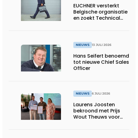
EUCHNER versterkt
Belgische organisatie
en zoekt Technical
Sales Engineer voor
Oost-België
NIEUWS
13 JULI 2026
Hans Seifert benoemd
tot nieuwe Chief Sales
Officer
NIEUWS
6 JULI 2026
Laurens Joosten
bekroond met Prijs
Wout Theuws voor
bachelorproef rond
online
trillingsmetingen