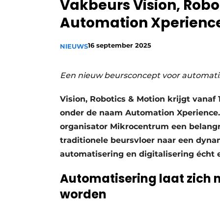
Vakbeurs Vision, Robo
Privacy / Cookie statement
Automation Xperienc
Vacature aanmelden
Vacatures
16 september 2025
NIEUWS
Video’s
Een nieuw beursconcept voor automatis
Vision, Robotics & Motion krijgt vanaf 
onder de naam Automation Xperience.
organisator Mikrocentrum een belangri
traditionele beursvloer naar een dyn
automatisering en digitalisering écht 
Automatisering laat zich n
worden