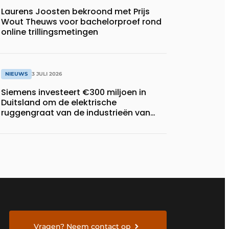
Laurens Joosten bekroond met Prijs
Wout Theuws voor bachelorproef rond
online trillingsmetingen
NIEUWS
3 JULI 2026
Siemens investeert €300 miljoen in
Duitsland om de elektrische
ruggengraat van de industrieën van
morgen te bouwen
Vragen? Neem contact op