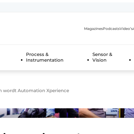
Magazines
Podcasts
Video’s
anmelding
Process &
Sensor &
Instrumentation
Vision
on wordt Automation Xperience