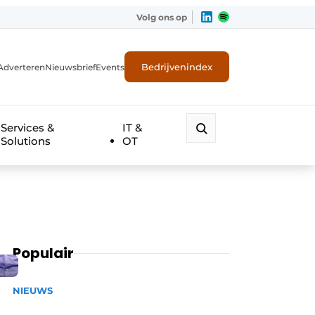
Volg ons op
Bedrijvenindex
Adverteren
Nieuwsbrief
Events
Services &
IT &
Solutions
OT
Populair
NIEUWS