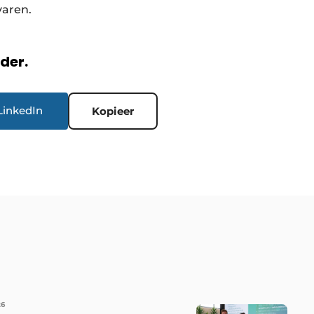
varen.
rder.
LinkedIn
Kopieer
26