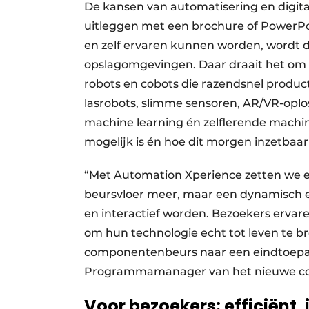
De kansen van automatisering en digital
uitleggen met een brochure of PowerPo
en zelf ervaren kunnen worden, wordt dui
opslagomgevingen. Daar draait het om 
robots en cobots die razendsnel produc
lasrobots, slimme sensoren, AR/VR-oplos
machine learning én zelflerende machin
mogelijk is én hoe dit morgen inzetbaar
“Met Automation Xperience zetten we e
beursvloer meer, maar een dynamisch ev
en interactief worden. Bezoekers ervar
om hun technologie echt tot leven te bre
componentenbeurs naar een eindtoepas
Programmamanager van het nieuwe c
Voor bezoekers: efficiënt,