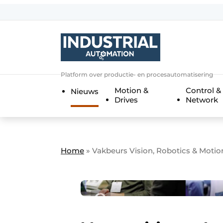
Aanmelden
Algemene voorwaarden
Bedrijven
Aanmelden
Bedankt voor de a
Platform over productie- en procesautomatisering
Bedrijven
Motion &
Control &
Nieuws
Contact
Drives
Network
Direct contact
Eigen content aanleveren
Evenement aanmelden
Home
»
Vakbeurs Vision, Robotics & Moti
Home
Meest gelezen
Nieuwsbrief
Podcasts