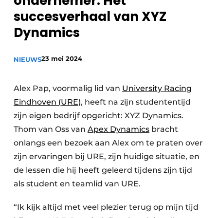
ondernemer: Het
Privacy / Cookie statement
succesverhaal van XYZ
Vacature aanmelden
Dynamics
Vacatures
23 mei 2024
NIEUWS
Video’s
Alex Pap, voormalig lid van
University Racing
Eindhoven (URE)
, heeft na zijn studententijd
zijn eigen bedrijf opgericht: XYZ Dynamics.
Thom van Oss van
Apex Dynamics
bracht
onlangs een bezoek aan Alex om te praten over
zijn ervaringen bij URE, zijn huidige situatie, en
de lessen die hij heeft geleerd tijdens zijn tijd
als student en teamlid van URE.
“Ik kijk altijd met veel plezier terug op mijn tijd