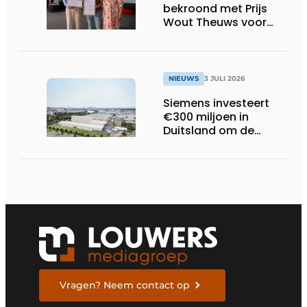
bekroond met Prijs
Wout Theuws voor
bachelorproef rond
online
trillingsmetingen
NIEUWS
3 JULI 2026
Siemens investeert
€300 miljoen in
Duitsland om de
elektrische
ruggengraat van de
industrieën van
morgen te bouwen
Vragen? Neem contact op