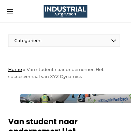
Aanmelden
Algemene voorwaarden
Bedrijven
Aanmelden
Bedankt voor de aanmelding
Categorieën
Bedrijven
Contact
Direct contact
Home
»
Van student naar ondernemer: Het
succesverhaal van XYZ Dynamics
Eigen content aanleveren
Evenement aanmelden
Home
Meest gelezen
Nieuwsbrief
Van student naar
Podcasts