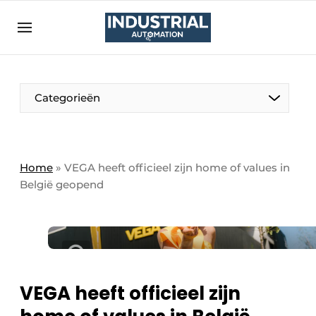
Aanmelden
Algemene voorwaarden
Bedrijven
Aanmelden
Bedankt voor de aanmelding
Categorieën
Bedrijven
Contact
Direct contact
Home
»
VEGA heeft officieel zijn home of values in
België geopend
Eigen content aanleveren
Evenement aanmelden
Home
Land selectie
Meest gelezen
VEGA heeft officieel zijn
Nieuwsbrief