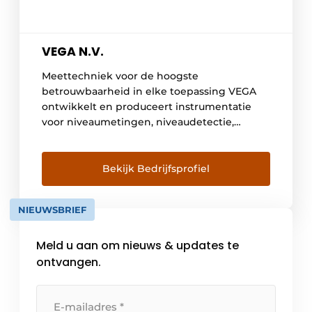
VEGA N.V.
Meettechniek voor de hoogste
betrouwbaarheid in elke toepassing VEGA
ontwikkelt en produceert instrumentatie
voor niveaumetingen, niveaudetectie,
druk en software voor het aansluiten op
besturingssystemen. Productie processen
worden tegenwoordig steeds complexer,
Bekijk Bedrijfsprofiel
daarom is het belangrijk dat de
meettechnieken die worden gebruikt
NIEUWSBRIEF
worden ter controle en om de processen te
monitoren, steeds eenvoudiger en
Meld u aan om nieuws & updates te
intuïtiever worden. Voor VEGA is deze […]
ontvangen.