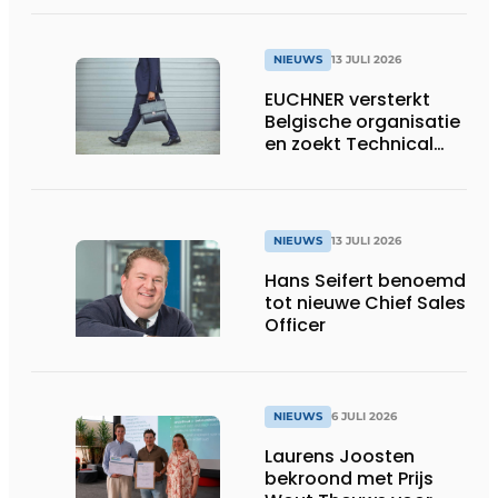
om de uitrol van AI-
fabrieken te
versnellen
NIEUWS
13 JULI 2026
EUCHNER versterkt
Belgische organisatie
en zoekt Technical
Sales Engineer voor
Oost-België
NIEUWS
13 JULI 2026
Hans Seifert benoemd
tot nieuwe Chief Sales
Officer
NIEUWS
6 JULI 2026
Laurens Joosten
bekroond met Prijs