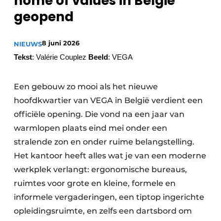
home of values in België
Podcasts
geopend
Privacy / Cookie statement
8 juni 2026
NIEUWS
Vacature aanmelden
Tekst
: Valérie Couplez
Beeld
: VEGA
Vacatures
Video’s
Een gebouw zo mooi als het nieuwe
hoofdkwartier van VEGA in België verdient een
officiële opening. Die vond na een jaar van
warmlopen plaats eind mei onder een
stralende zon en onder ruime belangstelling.
Het kantoor heeft alles wat je van een moderne
werkplek verlangt: ergonomische bureaus,
ruimtes voor grote en kleine, formele en
informele vergaderingen, een tiptop ingerichte
opleidingsruimte, en zelfs een dartsbord om