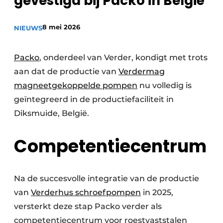
gevestigd bij Packo in België
Privacy / Cookie statement
8 mei 2026
Vacature aanmelden
NIEUWS
Vacatures
Packo
, onderdeel van Verder, kondigt met trots
Video’s
aan dat de productie van
Verdermag
magneetgekoppelde pompen
nu volledig is
geïntegreerd in de productiefaciliteit in
Diksmuide, België.
Competentiecentrum
Na de succesvolle integratie van de productie
van
Verderhus schroefpompen
in 2025,
versterkt deze stap Packo verder als
competentiecentrum voor roestvaststalen