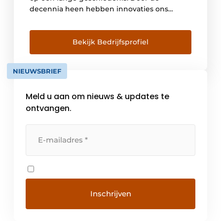
decennia heen hebben innovaties ons
succes en het succes van onze klanten
gevoed. Wij opereren met een netwerk van
meer dan 80 organisaties wereldwijd, die
Bekijk Bedrijfsprofiel
verkoopondersteuning en technische
service bieden, en zorgen voor
NIEUWSBRIEF
klantnabijheid, wat van vitaal […]
Meld u aan om nieuws & updates te
ontvangen.