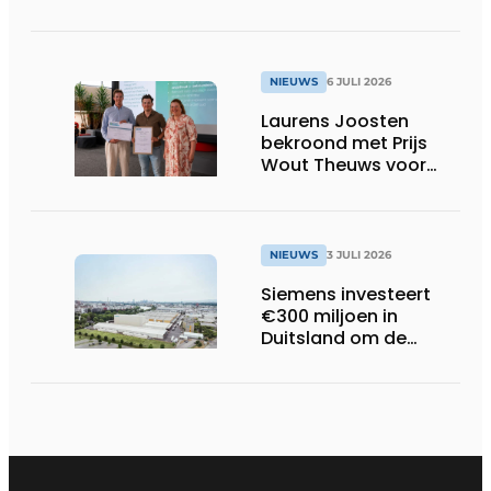
NIEUWS
6 JULI 2026
Laurens Joosten
bekroond met Prijs
Wout Theuws voor
bachelorproef rond
online
trillingsmetingen
NIEUWS
3 JULI 2026
Siemens investeert
€300 miljoen in
Duitsland om de
elektrische
ruggengraat van de
industrieën van
morgen te bouwen