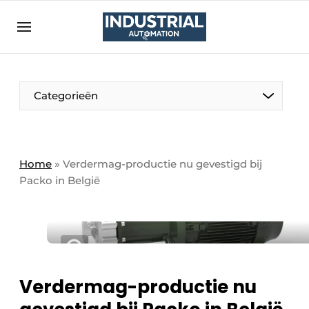
Aanmelden
Algemene voorwaarden
Bedrijven
Aanmelden
Bedankt voor de aanmelding
Categorieën
Bedrijven
Contact
Direct contact
Home
»
Verdermag-productie nu gevestigd bij
Packo in België
Eigen content aanleveren
Evenement aanmelden
Home
Meest gelezen
Nieuwsbrief
Verdermag-productie nu
Podcasts