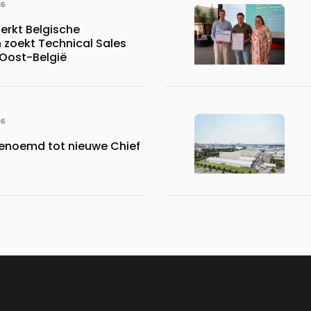
26
erkt Belgische
 zoekt Technical Sales
 Oost-België
26
benoemd tot nieuwe Chief