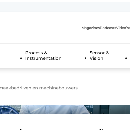
Magazines
Podcasts
Video’s
anmelding
Process &
Sensor &
Instrumentation
Vision
r maakbedrijven en machinebouwers