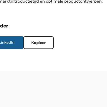
e marktintroductietijd en optimale productontwerpen.
rder.
LinkedIn
Kopieer