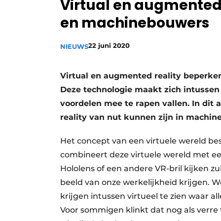
Virtual en augmented
Privacy / Cookie statement
en machinebouwers
Vacature aanmelden
Vacatures
22 juni 2020
NIEUWS
Video’s
Virtual en augmented reality beperken
Deze technologie maakt zich intussen 
voordelen mee te rapen vallen. In dit
reality van nut kunnen zijn in machi
Het concept van een virtuele wereld bes
combineert deze virtuele wereld met ee
Hololens of een andere VR-bril kijken
beeld van onze werkelijkheid krijgen. 
krijgen intussen virtueel te zien waar a
Voor sommigen klinkt dat nog als verre