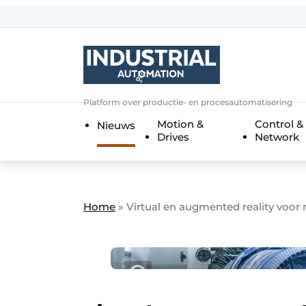
Aanmelden
Algemene voorwaarden
Bedrijven
Aanmelden
Bedankt voor de a
Platform over productie- en procesautomatisering
Bedrijven
Motion &
Control &
Nieuws
Contact
Drives
Network
Direct contact
Eigen content aanleveren
Evenement aanmelden
Home
»
Virtual en augmented reality voo
Home
Meest gelezen
Nieuwsbrief
Podcasts