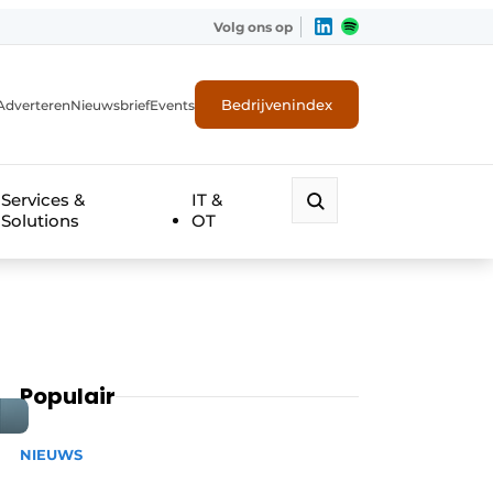
Volg ons op
Bedrijvenindex
Adverteren
Nieuwsbrief
Events
Services &
IT &
Solutions
OT
Populair
NIEUWS