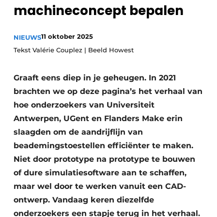
machineconcept bepalen
Privacy / Cookie statement
Vacature aanmelden
11 oktober 2025
NIEUWS
Vacatures
Tekst Valérie Couplez | Beeld Howest
Video’s
Graaft eens diep in je geheugen. In 2021
brachten we op deze pagina’s het verhaal van
hoe onderzoekers van Universiteit
Antwerpen, UGent en Flanders Make erin
slaagden om de aandrijflijn van
beademingstoestellen efficiënter te maken.
Niet door prototype na prototype te bouwen
of dure simulatiesoftware aan te schaffen,
maar wel door te werken vanuit een CAD-
ontwerp. Vandaag keren diezelfde
onderzoekers een stapje terug in het verhaal.