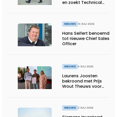
en zoekt Technical
Sales Engineer voor
Oost-België
NIEUWS
13 JULI 2026
Hans Seifert benoemd
tot nieuwe Chief Sales
Officer
NIEUWS
6 JULI 2026
Laurens Joosten
bekroond met Prijs
Wout Theuws voor
bachelorproef rond
online
trillingsmetingen
NIEUWS
3 JULI 2026