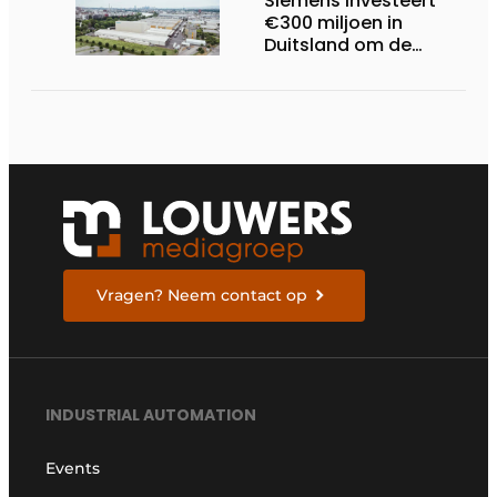
Siemens investeert
€300 miljoen in
Duitsland om de
elektrische
ruggengraat van de
industrieën van
morgen te bouwen
Vragen? Neem contact op
INDUSTRIAL AUTOMATION
Events