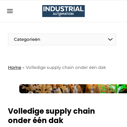
Aanmelden
Algemene voorwaarden
Bedrijven
Aanmelden
Bedankt voor de aanmelding
Categorieën
Bedrijven
Contact
Direct contact
Home
»
Volledige supply chain onder één dak
Eigen content aanleveren
Evenement aanmelden
Home
Meest gelezen
Volledige supply chain
Nieuwsbrief
onder één dak
Podcasts