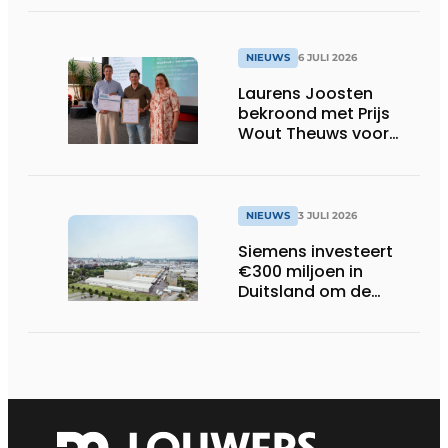
NIEUWS
6 JULI 2026
Laurens Joosten
bekroond met Prijs
Wout Theuws voor
bachelorproef rond
online
trillingsmetingen
NIEUWS
3 JULI 2026
Siemens investeert
€300 miljoen in
Duitsland om de
elektrische
ruggengraat van de
industrieën van
morgen te bouwen