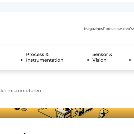
Magazines
Podcasts
Video’s
anmelding
Process &
Sensor &
Instrumentation
Vision
onder micromotoren