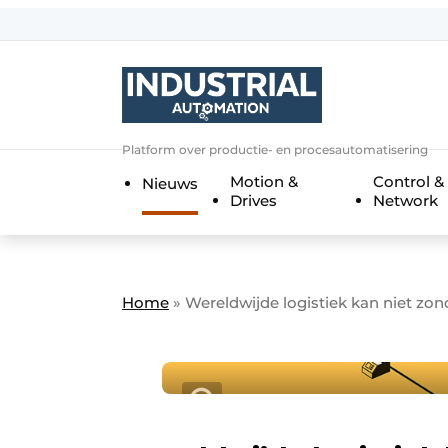
Aanmelden
Algemene voorwaarden
Bedrijven
Aanmelden
Bedankt voor de a
Platform over productie- en procesautomatisering
Bedrijven
Motion &
Control &
Nieuws
Contact
Drives
Network
Direct contact
Eigen content aanleveren
Evenement aanmelden
Home
»
Wereldwijde logistiek kan niet z
Home
Meest gelezen
Nieuwsbrief
Podcasts