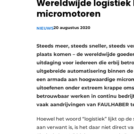
Wereldwijde logistiek
Privacy / Cookie statement
micromotoren
Vacature aanmelden
Vacatures
20 augustus 2020
NIEUWS
Video’s
Steeds meer, steeds sneller, steeds ve
plaats komen – de wereldwijde goeder
uitdaging voor iedereen die erbij betr
uitgebreide automatisering binnen de 
een armada aan hoogwaardige microm
uitoefenen onder extreem krappe omst
betrouwbaar werken in continu bedrij
vaak aandrijvingen van FAULHABER te
Hoewel het woord “logistiek” lijkt op de
aan verwant is, is het daar niet direct v