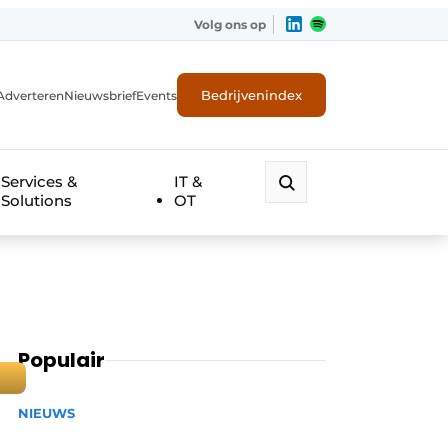
Volg ons op
Bedrijvenindex
Adverteren
Nieuwsbrief
Events
Services &
IT &
Solutions
OT
Populair
NIEUWS