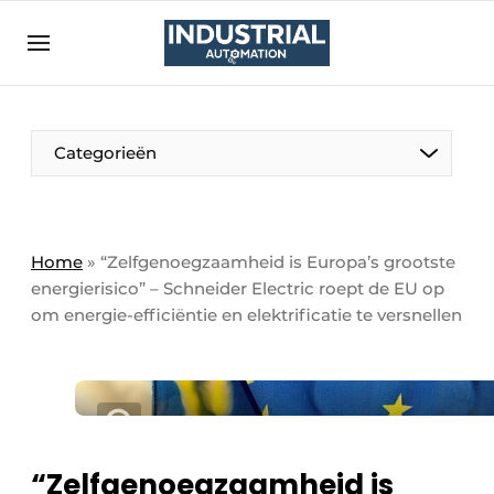
Aanmelden
Algemene voorwaarden
Bedrijven
Aanmelden
Bedankt voor de aanmelding
Categorieën
Bedrijven
Contact
Direct contact
Home
»
“Zelfgenoegzaamheid is Europa’s grootste
energierisico” – Schneider Electric roept de EU op
Eigen content aanleveren
om energie-efficiëntie en elektrificatie te versnellen
Evenement aanmelden
Home
Meest gelezen
Nieuwsbrief
“Zelfgenoegzaamheid is
Podcasts