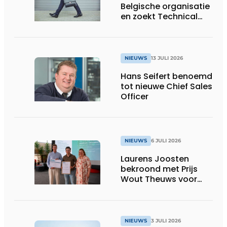
Belgische organisatie
en zoekt Technical
Sales Engineer voor
Oost-België
NIEUWS
13 JULI 2026
Hans Seifert benoemd
tot nieuwe Chief Sales
Officer
NIEUWS
6 JULI 2026
Laurens Joosten
bekroond met Prijs
Wout Theuws voor
bachelorproef rond
online
trillingsmetingen
NIEUWS
3 JULI 2026