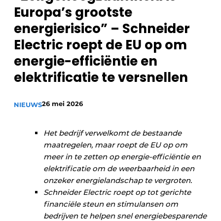
Europa’s grootste
Privacy / Cookie statement
energierisico” – Schneider
Vacature aanmelden
Electric roept de EU op om
Vacatures
energie-efficiëntie en
Video’s
elektrificatie te versnellen
26 mei 2026
NIEUWS
Het bedrijf verwelkomt de bestaande
maatregelen, maar roept de EU op om
meer in te zetten op energie-efficiëntie en
elektrificatie om de weerbaarheid in een
onzeker energielandschap te vergroten.
Schneider Electric roept op tot gerichte
financiële steun en stimulansen om
bedrijven te helpen snel energiebesparende