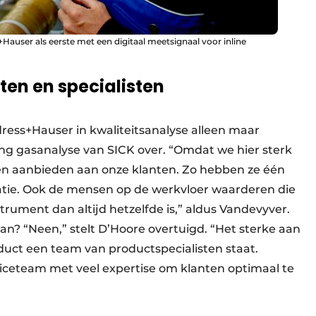
auser als eerste met een digitaal meetsignaal voor inline
en en specialisten
ndress+Hauser in kwaliteitsanalyse alleen maar
ng gasanalyse van SICK over. “Omdat we hier sterk
llen aanbieden aan onze klanten. Zo hebben ze één
tie. Ook de mensen op de werkvloer waarderen die
rument dan altijd hetzelfde is,” aldus Vandevyver.
dan? “Neen,” stelt D’Hoore overtuigd. “Het sterke aan
duct een team van productspecialisten staat.
iceteam met veel expertise om klanten optimaal te