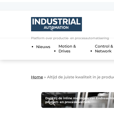
Aanmelden
Algemene voorwaarden
Bedrijven
Aanmelden
Bedankt voor de a
Platform over productie- en procesautomatisering
Bedrijven
Motion &
Control &
Nieuws
Contact
Drives
Network
Direct contact
Eigen content aanleveren
Evenement aanmelden
Home
»
Altijd de juiste kwaliteit in je prod
Home
Meest gelezen
Dankzij de inline metingen van Endress+Hau
product- en proceskwaliteit.
Nieuwsbrief
Podcasts