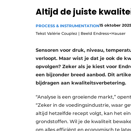
Privacy / Cookie statement
Altijd de juiste kwalit
Vacature aanmelden
15 oktober 202
PROCESS & INSTRUMENTATION
Vacatures
Tekst Valérie Couplez | Beeld Endress+Hauser
Video’s
Sensoren voor druk, niveau, temperatuu
verloopt. Maar wist je dat je ook de k
opvolgen? Zeker als je kiest voor Endr
een bijzonder breed aanbod. Dit artike
bijdragen aan kwaliteitsverbetering.
“Analyse is een groeiende markt,” ope
“Zeker in de voedingsindustrie, waar ge
altijd hetzelfde recept volgt, kan het ein
grondstoffen. Wil je de kwaliteit bewak
om alles efficiënt en economisch te lat