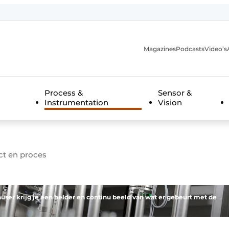
Magazines
Podcasts
Video’s
anmelding
Process &
Sensor &
Instrumentation
Vision
uct en proces
ser krijg je een helder en continu beeld van wat er gebeurt met de