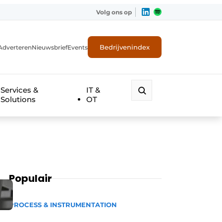
Volg ons op
Bedrijvenindex
Adverteren
Nieuwsbrief
Events
Services &
IT &
Solutions
OT
Populair
PROCESS & INSTRUMENTATION