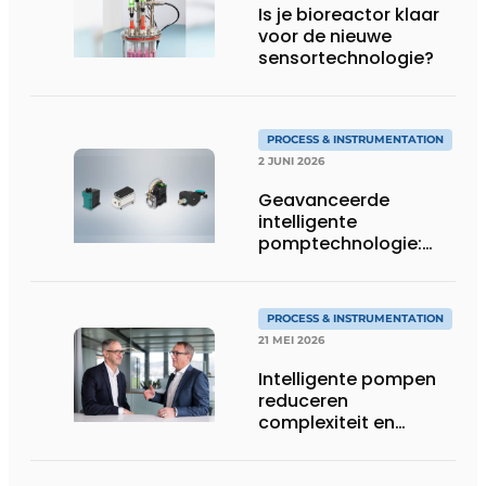
Is je bioreactor klaar
voor de nieuwe
sensortechnologie?
PROCESS & INSTRUMENTATION
2 JUNI 2026
Geavanceerde
intelligente
pomptechnologie:
precisie, controle en
flexibiliteit van KNF
PROCESS & INSTRUMENTATION
21 MEI 2026
Intelligente pompen
reduceren
complexiteit en
verhogen
procescontrole