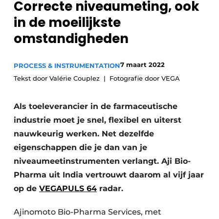
Correcte niveaumeting, ook
Privacy / Cookie statement
in de moeilijkste
Vacature aanmelden
omstandigheden
Vacatures
Video’s
7 maart 2022
PROCESS & INSTRUMENTATION
Tekst door Valérie Couplez
Fotografie door VEGA
Als toeleverancier in de farmaceutische
industrie moet je snel, flexibel en uiterst
nauwkeurig werken. Net dezelfde
eigenschappen die je dan van je
niveaumeetinstrumenten verlangt. Aji Bio-
Pharma uit India vertrouwt daarom al vijf jaar
op de
VEGAPULS 64
radar.
Ajinomoto Bio-Pharma Services, met