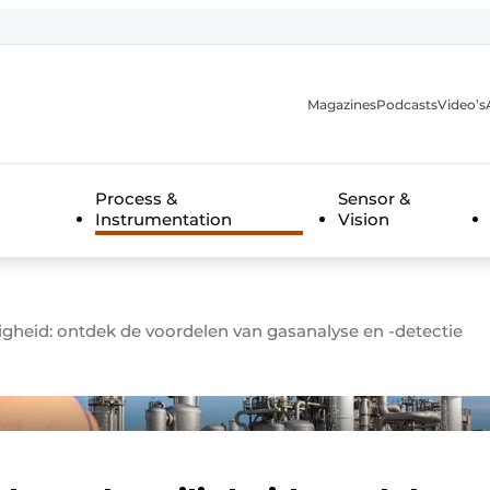
Magazines
Podcasts
Video’s
anmelding
Process &
Sensor &
Instrumentation
Vision
igheid: ontdek de voordelen van gasanalyse en -detectie