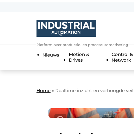
Aanmelden
Algemene voorwaarden
Bedrijven
Aanmelden
Bedankt voor de a
Platform over productie- en procesautomatisering
Bedrijven
Motion &
Control &
Nieuws
Contact
Drives
Network
Direct contact
Eigen content aanleveren
Evenement aanmelden
Home
»
Realtime inzicht en verhoogde veil
Home
Meest gelezen
Nieuwsbrief
Podcasts