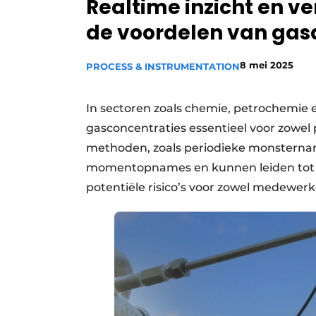
Realtime inzicht en v
Privacy / Cookie statement
de voordelen van gas
Vacature aanmelden
Vacatures
8 mei 2025
PROCESS & INSTRUMENTATION
Video’s
In sectoren zoals chemie, petrochemie 
gasconcentraties essentieel voor zowel p
methoden, zoals periodieke monsternam
momentopnames en kunnen leiden tot v
potentiële risico’s voor zowel medewerkers