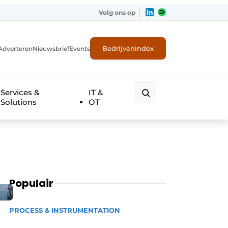
Volg ons op
Bedrijvenindex
Adverteren
Nieuwsbrief
Events
Services &
IT &
Solutions
OT
Populair
PROCESS & INSTRUMENTATION