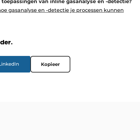
toepassingen van inline gasanalyse en -detectie?
 hoe gasanalyse en -detectie je processen kunnen
rder.
LinkedIn
Kopieer