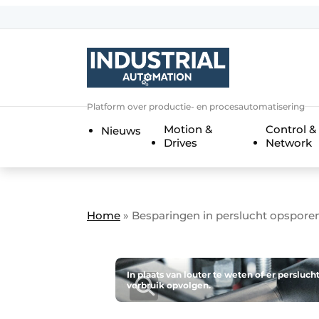
Aanmelden
Algemene voorwaarden
Bedrijven
Aanmelden
Bedankt voor de a
Platform over productie- en procesautomatisering
Bedrijven
Motion &
Control &
Nieuws
Contact
Drives
Network
Direct contact
Eigen content aanleveren
Evenement aanmelden
Home
»
Besparingen in perslucht opspore
Home
Meest gelezen
In plaats van louter te weten of er perslu
verbruik opvolgen.
Nieuwsbrief
Podcasts