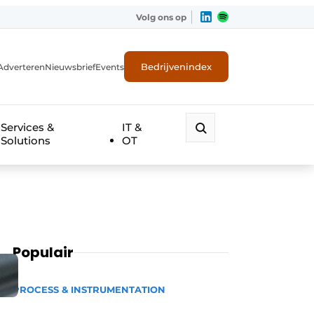
Volg ons op
Bedrijvenindex
Adverteren
Nieuwsbrief
Events
Services &
IT &
Solutions
OT
Populair
PROCESS & INSTRUMENTATION