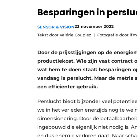
Privacy / Cookie statement
Besparingen in persl
Vacature aanmelden
23 november 2022
SENSOR & VISION
Vacatures
Tekst door Valérie Couplez
Fotografie door ifm
Video’s
Door de prijsstijgingen op de energie
productiekost. Wie zijn vast contract 
wat hem te doen staat: besparingen o
vandaag is perslucht. Maar de metris 
een efficiënter gebruik.
Perslucht biedt bijzonder veel potenti
we in het verleden enerzijds nog te wei
dimensionering. Door de betaalbaarhei
ingebouwd die eigenlijk niet nodig is. A
en dus energie verloren gaat. Naar sch