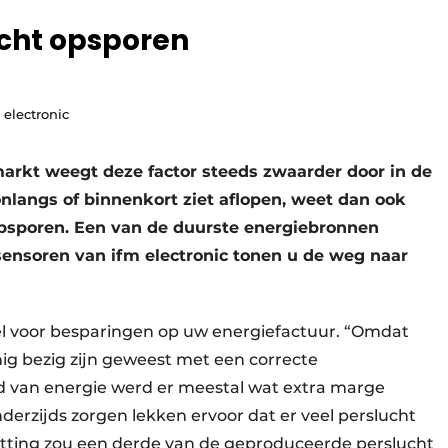
ucht opsporen
 electronic
markt weegt deze factor steeds zwaarder door in de
onlangs of binnenkort ziet aflopen, weet dan ook
psporen. Een van de duurste energiebronnen
sensoren van ifm electronic tonen u de weg naar
eel voor besparingen op uw energiefactuur. “Omdat
nig bezig zijn geweest met een correcte
d van energie werd er meestal wat extra marge
nderzijds zorgen lekken ervoor dat er veel perslucht
atting zou een derde van de geproduceerde perslucht