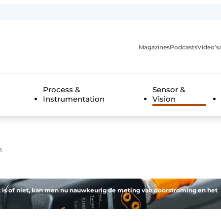
Magazines
Podcasts
Video’s
anmelding
Process &
Sensor &
Instrumentation
Vision
n
cht is of niet, kan men nu nauwkeurig de meting van doorstroming en het