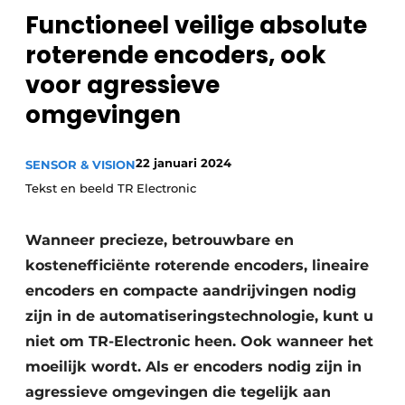
Functioneel veilige absolute
Privacy / Cookie statement
roterende encoders, ook
Vacature aanmelden
voor agressieve
Vacatures
omgevingen
Video’s
22 januari 2024
SENSOR & VISION
Tekst en beeld TR Electronic
Wanneer precieze, betrouwbare en
kostenefficiënte roterende encoders, lineaire
encoders en compacte aandrijvingen nodig
zijn in de automatiseringstechnologie, kunt u
niet om TR-Electronic heen. Ook wanneer het
moeilijk wordt. Als er encoders nodig zijn in
agressieve omgevingen die tegelijk aan