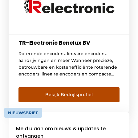
TR-Electronic Benelux BV
Roterende encoders, lineaire encoders,
aandrijvingen en meer Wanneer precieze,
betrouwbare en kostenefficiënte roterende
encoders, lineaire encoders en compacte
aandrijvingen nodig zijn in de
automatiseringstechnologie, kunt u niet om
TR-Electronic heen. Onze roterende
Bekijk Bedrijfsprofiel
encoders, lineaire encoders en
aandrijvingen worden wereldwijd toegepast
NIEUWSBRIEF
in talloze industrieën: bijvoorbeeld voor
toepassingen in de logistiek, drukkerijen,
Meld u aan om nieuws & updates te
verpakkingsindustrie, metaalbewerking,
houtbewerking en de […]
ontvangen.